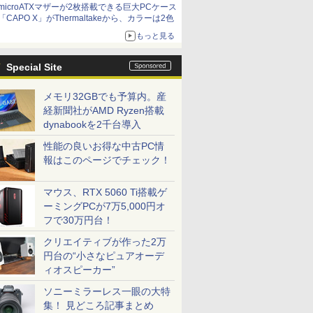
microATXマザーが2枚搭載できる巨大PCケース
「CAPO X」がThermaltakeから、カラーは2色
もっと見る
Special Site
メモリ32GBでも予算内。産
経新聞社がAMD Ryzen搭載
dynabookを2千台導入
性能の良いお得な中古PC情
報はこのページでチェック！
マウス、RTX 5060 Ti搭載ゲ
ーミングPCが7万5,000円オ
フで30万円台！
クリエイティブが作った2万
円台の“小さなピュアオーデ
ィオスピーカー”
ソニーミラーレス一眼の大特
ICE
集！ 見どころ記事まとめ
天海社