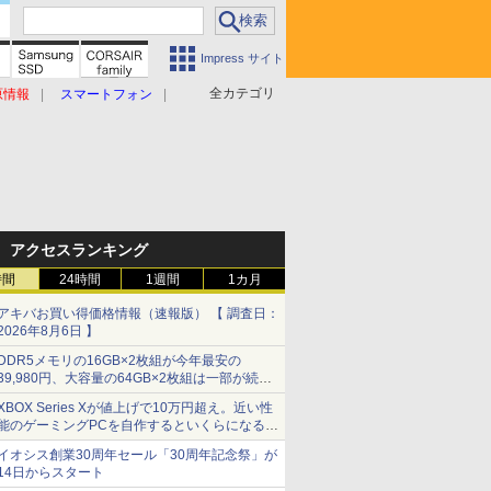
Impress サイト
全カテゴリ
原情報
スマートフォン
アクセスランキング
時間
24時間
1週間
1カ月
アキバお買い得価格情報（速報版） 【 調査日：
2026年8月6日 】
DDR5メモリの16GB×2枚組が今年最安の
39,980円、大容量の64GB×2枚組は一部が続騰
[8月前半のメモリ価格]
XBOX Series Xが値上げで10万円超え。近い性
能のゲーミングPCを自作するといくらになる？
【石田賀津男の『酒の肴にPCゲーム』】
イオシス創業30周年セール「30周年記念祭」が
14日からスタート