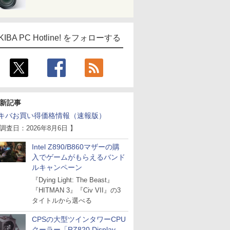
ス
Comic curea
impress QuickBooks
KIBA PC Hotline! をフォローする
PUBFUN
パブファンセルフ
IPGネットワーク
TシャツPOD pTa.shop
カスタム写真集POD fabli
新記事
ve
キバお買い得価格情報（速報版）
Impress Group Publication Informa
tion
 調査日：2026年8月6日 】
Intel Z890/B860マザーの購
入でゲームがもらえるバンド
ルキャンペーン
『Dying Light: The Beast』
『HITMAN 3』『Civ VII』の3
タイトルから選べる
CPSの大型ツインタワーCPU
クーラー「RZ820 Display