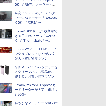
BK」が発売、クーラートッ
プに5インチ液晶搭載
全高118.5mmのデュアルタ
ワーCPUクーラー「RZ620M
X BK」がCPSから
microATXマザーが2枚搭載で
きる巨大PCケース「CAPO
X」がThermaltakeから、カ
ラーは2色
LenovoのノートPCやゲーミ
ングタブレットなどがお得！
楽天お買い物マラソン
準固体モバイルバッテリーな
どグリーンハウス製品がお
得！楽天お買い物マラソン
LexarのmicroSD Expressカ
ードリーダーが入荷、価格は
7,500円
鮮やかなマルチゾーンRGBラ