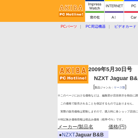
PCパーツ
PC周辺機器
ビデオカード
タブレット
おもしろグッズ
ショップ
2009年5月30日号
NZXT Jaguar 
[
]
製品ジャンル：
ケース類
※このページにおける価格などは、編集部が店頭表示を独自に調
この価格で販売されることを保証するものではありません。
実際の販売価格は変動しますので、購入時に各ショップ店頭に
※特記無き価格情報は税込み価格（税率=5％）です。
メーカー/製品名
価格(円)
|
●
NZXT
Jaguar B&B