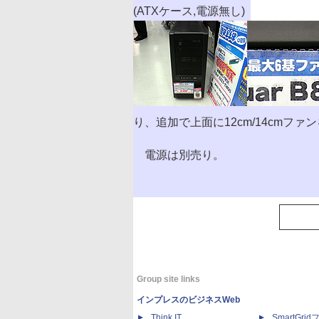
(ATXケース,電源無し)
り、追加で上面に12cm/14cmフ
電源は別売り。
Group site links
インプレスのビジネスWeb
Think IT
SmartGri