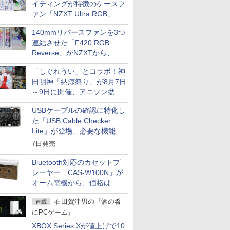
イティングが特徴のケースフ
ァン「NZXT Ultra RGB」が
発売、計8製品
140mmリバースファンを3つ
連結させた「F420 RGB
Reverse」がNZXTから、単
一フレーム採用
「しぐれうい」とコラボ！神
田明神「納涼祭り」が8月7日
～9日に開催、アニソン盆踊
りや屋台グルメなどもあり
USBケーブルの確認に特化し
た「USB Cable Checker
Lite」が登場、必要な機能を
凝縮しコンパクトに
7日発売
Bluetooth対応のカセットプ
レーヤー「CAS-W100N」が
オーム電機から、価格は
5,940円
石田賀津男の『酒の肴
連載
にPCゲーム』
XBOX Series Xが値上げで10