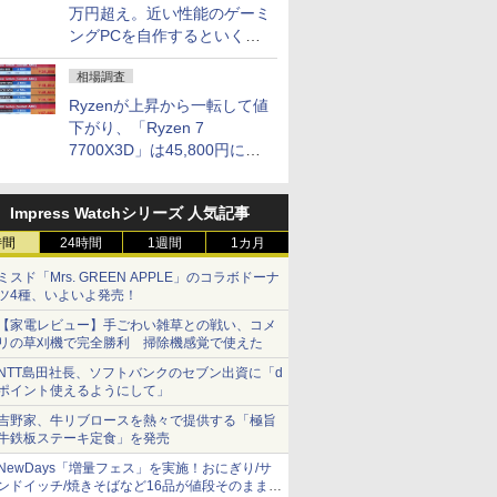
万円超え。近い性能のゲーミ
ングPCを自作するといくら
になる？
相場調査
Ryzenが上昇から一転して値
下がり、「Ryzen 7
7700X3D」は45,800円に急
落し「Ryzen 7 7800X3D」
との価格逆転解消 [8月前半の
Impress Watchシリーズ 人気記事
CPU価格]
時間
24時間
1週間
1カ月
ミスド「Mrs. GREEN APPLE」のコラボドーナ
ツ4種、いよいよ発売！
【家電レビュー】手ごわい雑草との戦い、コメ
リの草刈機で完全勝利 掃除機感覚で使えた
NTT島田社長、ソフトバンクのセブン出資に「d
ポイント使えるようにして」
吉野家、牛リブロースを熱々で提供する「極旨
牛鉄板ステーキ定食」を発売
NewDays「増量フェス」を実施！おにぎり/サ
ンドイッチ/焼きそばなど16品が値段そのままで