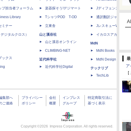
ップ担当者フォーラム
楽器探そう!デジマート
Jディフェンスニュー
iness Library
TシャツPOD T-OD
通訳翻訳ジャーナル
A
セミナー
立東舎
JレスキューWeb
 X（デジタルクロス）
山と溪谷社
イカロスアカデミー
山と溪谷オンライン
MdN
CLIMBING-NET
MdN Books
ブックス
最
近代科学社
MdN Design Interacti
ア
ing
近代科学社Digital
テックリブ
【
TechLib
編集部へ
プライバシー
会社
インプレス
特定商取引法に
のご連絡
ポリシー
概要
グループ
基づく表示
Copyright ©
2026
Impress Corporation. All rights reserved.