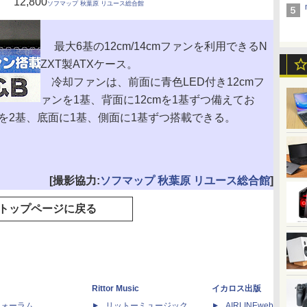
12,800
ソフマップ 秋葉原 リユース総合館
最大6基の12cm/14cmファンを利用できるN
ZXT製ATXケース。
冷却ファンは、前面に青色LED付き12cmフ
ァンを1基、背面に12cmを1基ずつ備えてお
ァンを2基、底面に1基、側面に1基ずつ搭載できる。
[撮影協力:
ソフマップ 秋葉原 リユース総合館
]
トップページに戻る
Rittor Music
イカロス出版
dフォーラム
リットーミュージック
AIRLINEweb