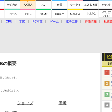
CPU
SSD
PC本体
ゲーム
電子工作
特価情報
秋葉
グルメ
イベント
価格動向
B&Bの概要
1
査したものです。
てご確認ください。
ショップ
備考