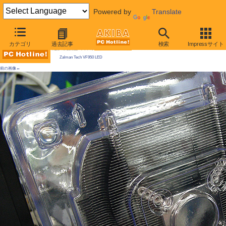
Powered by
Translate
AKIBA PC Hotline! 2009年5月30日号
カテゴリ
過去記事
検索
Impressサイト
今週見つけた新製品：ファン/冷却関連製品
Zalman Tech VF950 LED
前の画像←