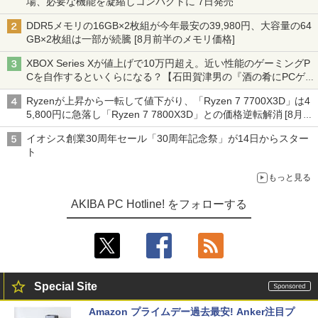
場、必要な機能を凝縮しコンパクトに 7日発売
DDR5メモリの16GB×2枚組が今年最安の39,980円、大容量の64
GB×2枚組は一部が続騰 [8月前半のメモリ価格]
XBOX Series Xが値上げで10万円超え。近い性能のゲーミングP
Cを自作するといくらになる？【石田賀津男の『酒の肴にPCゲ
ーム』】
Ryzenが上昇から一転して値下がり、「Ryzen 7 7700X3D」は4
5,800円に急落し「Ryzen 7 7800X3D」との価格逆転解消 [8月前
半のCPU価格]
イオシス創業30周年セール「30周年記念祭」が14日からスター
ト
もっと見る
AKIBA PC Hotline! をフォローする
Special Site
Amazon プライムデー過去最安! Anker注目プ