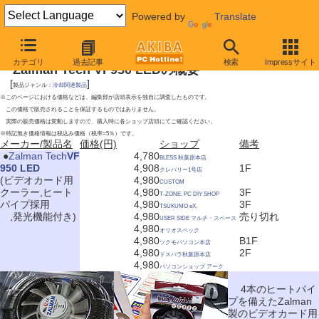
Powered by
Translate
2009年5月30日号
カテゴリ
過去記事
検索
Impressサイト
Zalman Tech VF950 LEDの概要
[
]
製品ジャンル：
冷却関連製品
※このページにおける価格などは、編集部が店頭表示を独自に調査したものです。
この価格で販売されることを保証するものではありません。
実際の販売価格は変動しますので、購入時に各ショップ店頭にてご確認ください。
※特記無き価格情報は税込み価格（税率=5％）です。
メーカー/製品名
価格(円)
ショップ
備考
|
●
Zalman Tech
VF
4,780
BLESS 秋葉原本店
950 LED
4,908
1F
クレバリー1号店
(ビデオカード用
4,980
CUSTOM
クーラー,ヒート
4,980
3F
T-ZONE. PC DIY SHOP
パイプ採用
4,980
3F
TSUKUMO eX.
,発光機能付き)
4,980
売り切れ
USER SIDE マルチ・スペース
4,980
オリオスペック
4,980
B1F
ツクモパソコン本店
4,980
2F
ドスパラ秋葉原本店
4,980
パソコンショップ アーク
4本のヒートパイ
プを備えたZalman
製のビデオカード用