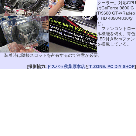
クーラー。対応GPU
はGeForce 9800 G
T/9600 GTやRadeo
n HD 4850/4830な
ど。
ファンコントロー
ル機能を備え、青色
LED付き8cmファン
を搭載している。
装着時は隣接スロットを占有するので注意が必要。
[撮影協力:
ドスパラ秋葉原本店
と
T-ZONE. PC DIY SHOP
]