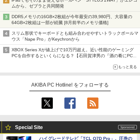
iPadでもそのまま使えるボールペン「STYLUS 2WAY」がエレコ
ムから、ゼブラと共同開発
DDR5メモリの16GB×2枚組が今年最安の39,980円、大容量の
64GB×2枚組は一部が続騰 [8月前半のメモリ価格]
スリム形状でキーボードとも組み合わせやすいトラックボールマ
ウス「Nape Pro」がKeychronから
XBOX Series Xが値上げで10万円超え。近い性能のゲーミング
PCを自作するといくらになる？【石田賀津男の『酒の肴にPCゲ
ーム』】
もっと見る
AKIBA PC Hotline! をフォローする
Special Site
ハイグレードテレビ「TCL Q7D Pro」。圧巻の