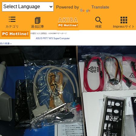
Powered by
Translate
AKIBA PC Hotline! 2009年5月30日号
カテゴリ
過去記事
検索
Impressサイト
PCIe x16が7本あるLGA1366マザーがASUSから、SLIなどにも対応
今週見つけた新製品：LGA1366マザーボード
ASUS P6T7 WS SuperComputer
前の画像←