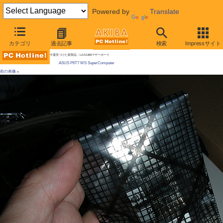
Powered by
Translate
AKIBA PC Hotline! 2009年5月30日号
カテゴリ
過去記事
検索
Impressサイト
PCIe x16が7本あるLGA1366マザーがASUSから、SLIなどにも対応
今週見つけた新製品：LGA1366マザーボード
ASUS P6T7 WS SuperComputer
前の画像←