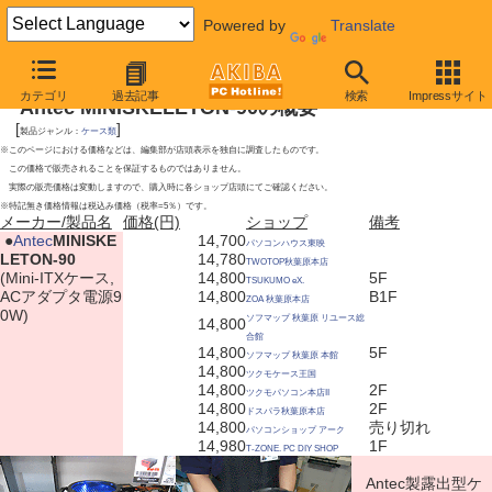
Powered by
Translate
2009年5月30日号
カテゴリ
過去記事
検索
Impressサイト
Antec MINISKELETON-90の概要
[
]
製品ジャンル：
ケース類
※このページにおける価格などは、編集部が店頭表示を独自に調査したものです。
この価格で販売されることを保証するものではありません。
実際の販売価格は変動しますので、購入時に各ショップ店頭にてご確認ください。
※特記無き価格情報は税込み価格（税率=5％）です。
メーカー/製品名
価格(円)
ショップ
備考
|
●
Antec
MINISKE
14,700
パソコンハウス東映
LETON-90
14,780
TWOTOP秋葉原本店
(Mini-ITXケース,
14,800
5F
TSUKUMO eX.
ACアダプタ電源9
14,800
B1F
ZOA 秋葉原本店
0W)
ソフマップ 秋葉原 リユース総
14,800
合館
14,800
5F
ソフマップ 秋葉原 本館
14,800
ツクモケース王国
14,800
2F
ツクモパソコン本店II
14,800
2F
ドスパラ秋葉原本店
14,800
売り切れ
パソコンショップ アーク
14,980
1F
T-ZONE. PC DIY SHOP
Antec製露出型ケ