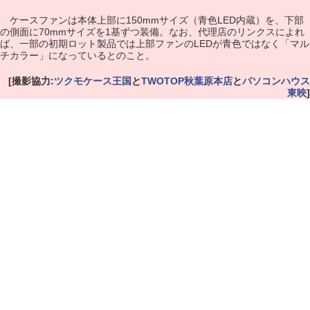
ケースファンは本体上部に150mmサイズ（青色LED内蔵）を、下部
の側面に70mmサイズを1基ずつ装備。なお、代理店のリンクスによれ
ば、一部の初期ロット製品では上部ファンのLEDが青色ではなく「マル
チカラー」になっているとのこと。
[撮影協力:
ツクモケース王国
と
TWOTOP秋葉原本店
と
パソコンハウス
東映
]