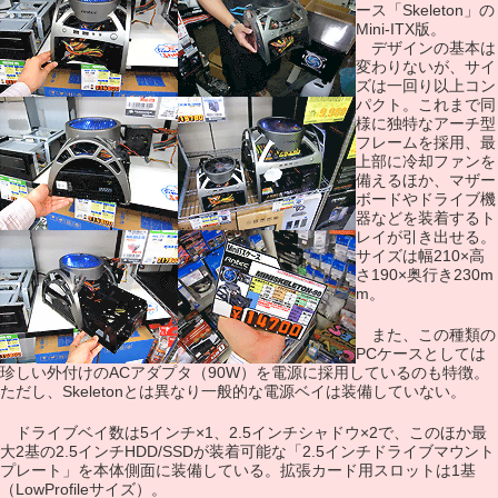
ース「Skeleton」の
Mini-ITX版。
デザインの基本は
変わりないが、サイ
ズは一回り以上コン
パクト。これまで同
様に独特なアーチ型
フレームを採用、最
上部に冷却ファンを
備えるほか、マザー
ボードやドライブ機
器などを装着するト
レイが引き出せる。
サイズは幅210×高
さ190×奥行き230m
m。
また、この種類の
PCケースとしては
珍しい外付けのACアダプタ（90W）を電源に採用しているのも特徴。
ただし、Skeletonとは異なり一般的な電源ベイは装備していない。
ドライブベイ数は5インチ×1、2.5インチシャドウ×2で、このほか最
大2基の2.5インチHDD/SSDが装着可能な「2.5インチドライブマウント
プレート」を本体側面に装備している。拡張カード用スロットは1基
（LowProfileサイズ）。