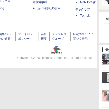
ブックス
近代科学社
MdN Design Interacti
ing
近代科学社Digital
テックリブ
TechLib
A
編集部へ
プライバシー
会社
インプレス
特定商取引法に
のご連絡
ポリシー
概要
グループ
基づく表示
最
Copyright ©
2026
Impress Corporation. All rights reserved.