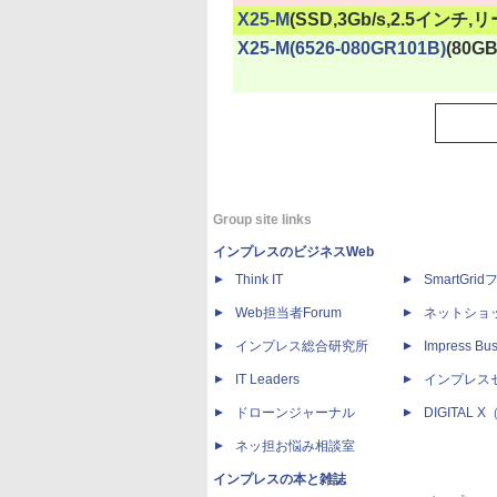
|
X25-M
(SSD,3Gb/s,2.5インチ,
|
X25-M(6526-080GR101B)
(80GB
Group site links
インプレスのビジネスWeb
Think IT
SmartGri
Web担当者Forum
ネットショ
インプレス総合研究所
Impress Bus
IT Leaders
インプレス
ドローンジャーナル
DIGITAL
ネッ担お悩み相談室
インプレスの本と雑誌