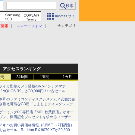
Impress サイト
全カテゴリ
原情報
スマートフォン
アクセスランキング
時間
24時間
1週間
1カ月
ライカ監修カメラ搭載の6.5インチスマホ
「AQUOS R9」が39,000円！中古セール
令和のファミコンディスクシステム？安価に書
き換え可能なGB用「しましまディスクシステ
ム」
ゲーミングPC専門店「MDL秋葉原店」がオー
プン、開店記念プレゼントを求めるユーザーが
押し寄せ長蛇の列に
アキバお買い得価格情報（8月6日～7日調査）
お盆セール、Radeon RX 9070 XTが89,800
円、水平周波数24.8kHz対応の17型モニターが