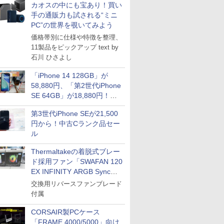
カオスの中にも宝あり！買い
手の通販力も試される“ミニ
PC”の世界を覗いてみよう
価格帯別に仕様や特徴を整理、
11製品をピックアップ text by
石川 ひさよし
「iPhone 14 128GB」が
58,880円、「第2世代iPhone
SE 64GB」が18,880円！中
古Bランク品セール
第3世代iPhone SEが21,500
円から！中古Cランク品セー
ル
Thermaltakeの着脱式ブレー
ド採用ファン「SWAFAN 120
EX INFINITY ARGB Sync」
に単品パッケージ
交換用リバースファンブレード
付属
CORSAIR製PCケース
「FRAME 4000/5000」向け