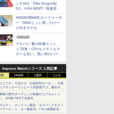
ンチ2in1「Elite Dragonfly
G2」が64,800円！秋葉原で
中古PCセール
X68000用MMCカードリーダ
ー「MMCじょい君」のケー
ス付きモデル
特別企画
アキバに“夏の特価ラッシ
ュ”到来！CPUもメモリもマ
ザーも安い、買い時のパーツ
は？【8月7日(金)22時配信】
Impress Watchシリーズ 人気記事
時間
24時間
1週間
1カ月
ユニクロ、今日から「お盆特別セール」。涼感
シアサッカーワンピース待望値下げ、撥水ギア
ショーツは1990円に
東映の歴代オープニング映像がカプセルトイ
に。全5種で8月下旬発売
カルディ、オンライン限定「ネコバッグ＆タン
ブラーセット」を一般販売。7月の抽選販売の
当選無効分