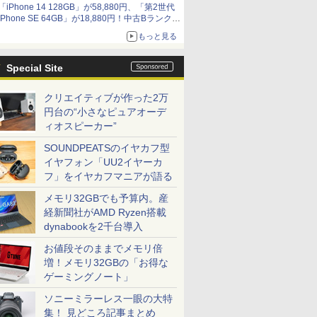
「iPhone 14 128GB」が58,880円、「第2世代
9,801円、暑さ指数連動セール ほか
iPhone SE 64GB」が18,880円！中古Bランク品
セール
もっと見る
Special Site
クリエイティブが作った2万
円台の“小さなピュアオーデ
ィオスピーカー”
SOUNDPEATSのイヤカフ型
ICE
イヤフォン「UU2イヤーカ
フ」をイヤカフマニアが語る
天海社
メモリ32GBでも予算内。産
ス
Comic curea
経新聞社がAMD Ryzen搭載
impress QuickBooks
dynabookを2千台導入
PUBFUN
お値段そのままでメモリ倍
パブファンセルフ
増！メモリ32GBの「お得な
ゲーミングノート」
IPGネットワーク
ソニーミラーレス一眼の大特
TシャツPOD pTa.shop
集！ 見どころ記事まとめ