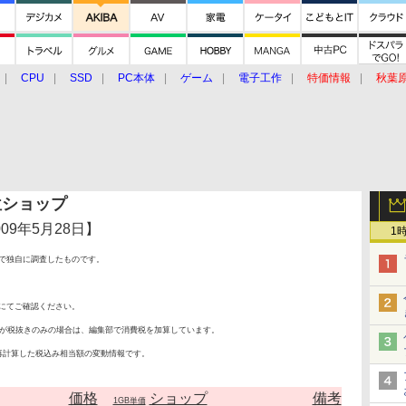
CPU
SSD
PC本体
ゲーム
電子工作
特価情報
秋葉
グルメ
イベント
価格動向
上位ショップ
年5月28日】
1
で独自に調査したものです。
にてご確認ください。
が税抜きのみの場合は、編集部で消費税を加算しています。
再計算した税込み相当額の変動情報です。
価格
ショップ
備考
1GB単価