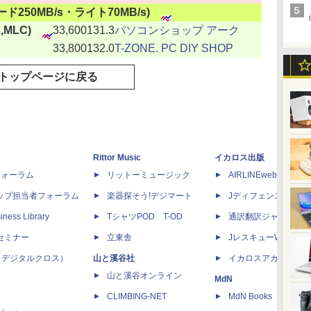
リード250MB/s・ライト70MB/s)
,MLC)
33,600
131.3
パソコンショップ アーク
33,800
132.0
T-ZONE. PC DIY SHOP
トップページに戻る
Rittor Music
イカロス出版
dフォーラム
リットーミュージック
AIRLINEweb
ップ担当者フォーラム
楽器探そう!デジマート
Jディフェンスニュー
iness Library
TシャツPOD T-OD
通訳翻訳ジャーナル
セミナー
立東舎
JレスキューWeb
 X（デジタルクロス）
山と溪谷社
イカロスアカデミー
山と溪谷オンライン
MdN
CLIMBING-NET
MdN Books