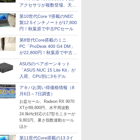
アクセサリが複数登場、天然
木製パネルや背面コネクタ対
第10世代Core Y搭載のNEC
応トレイなど
製12.5インチノートが17,800
円！秋葉原で中古PCセール
第8世代Core搭載のミニ
PC「ProDesk 400 G4 DM」
が22,800円！秋葉原で中古
PCセール
ASUSのベアボーンキット
「ASUS NUC 15 Lite Kit」が
入荷、CPU別に3モデル
アキバお買い得価格情報（8
月6日～7日調査）
お盆セール、Radeon RX 9070
XTが89,800円、水平周波数
24.8kHz対応の17型モニターが
9,801円、暑さ指数連動セール
ほか
第11世代Core搭載の13.3イ