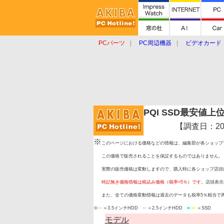
PCパーツ
PC周辺機器
ビデオカード
タブレット
おもしろグッズ
ショップ
PQI SSD最安値
【調査日：2009
※
このページにおける価格などの情報は、編集部が各ショップ
この価格で販売されることを保証するものではありません。
実際の販売価格は変動しますので、購入時に各ショップ店頭
特記無き価格情報は税込み価格（税率=5％）です。
店頭表示
また、全ての価格変動情報は過去のデータも税率5％相当で
※
■
■
＝3.5インチHDD
■
■
＝2.5インチHDD
■
■
■
■
＝SSD
モデル