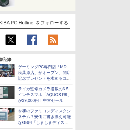
カスタム写真集POD fabli
ve
Impress Group Publication Informa
tion
KIBA PC Hotline! をフォローする
新記事
ゲーミングPC専門店「MDL
秋葉原店」がオープン、開店
記念プレゼントを求めるユー
ザーが押し寄せ長蛇の列に
ライカ監修カメラ搭載の6.5
インチスマホ「AQUOS R9」
が39,000円！中古セール
令和のファミコンディスクシ
ステム？安価に書き換え可能
なGB用「しましまディスク
システム」