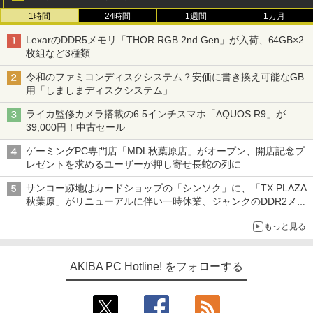
1時間
24時間
1週間
1カ月
LexarのDDR5メモリ「THOR RGB 2nd Gen」が入荷、64GB×2
枚組など3種類
令和のファミコンディスクシステム？安価に書き換え可能なGB
用「しましまディスクシステム」
ライカ監修カメラ搭載の6.5インチスマホ「AQUOS R9」が
39,000円！中古セール
ゲーミングPC専門店「MDL秋葉原店」がオープン、開店記念プ
レゼントを求めるユーザーが押し寄せ長蛇の列に
サンコー跡地はカードショップの「シンソク」に、「TX PLAZA
秋葉原」がリニューアルに伴い一時休業、ジャンクのDDR2メモ
リが100円で販売など～ 最近の秋葉原 ～
もっと見る
AKIBA PC Hotline! をフォローする