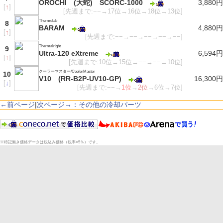
OROCHI (大蛇) SCORC-1000
3,880円
[
↑
]
[先週まで:−−→17位→16位→18位→13位]
Thermolab
8
BARAM
4,880円
[
↑
]
[先週まで:−−→−−→−−→−−→−−]
Thermalright
9
Ultra-120 eXtreme
6,594円
[
↑
]
[先週まで:10位→15位→−−→−−→10位]
クーラーマスター/CoolerMaster
10
V10 (RR-B2P-UV10-GP)
16,300円
[
↓
]
[先週まで:−−→
1位
→
2位
→6位→7位]
←前ページ
|
次ページ→：その他の冷却パーツ
※特記無き価格データは税込み価格（税率=5％）です。