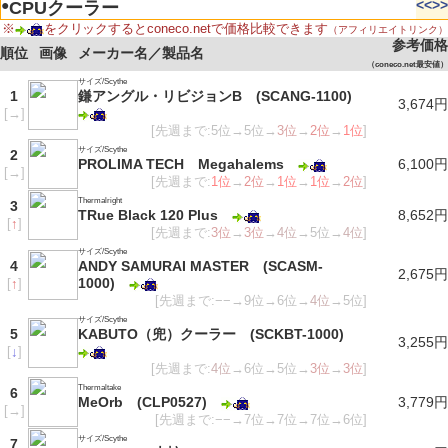
●
<<
>>
CPUクーラー
※
をクリックするとconeco.netで価格比較できます
（アフィリエイトリンク）
参考価格
順位
画像
メーカー名／製品名
（coneco.net最安値）
サイズ/Scythe
1
鎌アングル・リビジョンB (SCANG-1100)
3,674円
[
→
]
[先週まで:5位→5位→
3位
→
2位
→
1位
]
サイズ/Scythe
2
PROLIMA TECH Megahalems
6,100円
[
→
]
[先週まで:
1位
→
2位
→
1位
→
1位
→
2位
]
Thermalright
3
TRue Black 120 Plus
8,652円
[
↑
]
[先週まで:
3位
→
3位
→
4位
→5位→
4位
]
サイズ/Scythe
4
ANDY SAMURAI MASTER (SCASM-
2,675円
1000)
[
↑
]
[先週まで:−−→9位→6位→
4位
→5位]
サイズ/Scythe
5
KABUTO（兜）クーラー (SCKBT-1000)
3,255円
[
↓
]
[先週まで:
4位
→6位→5位→
3位
→
3位
]
Thermaltake
6
MeOrb (CLP0527)
3,779円
[
→
]
[先週まで:−−→7位→7位→7位→6位]
サイズ/Scythe
7