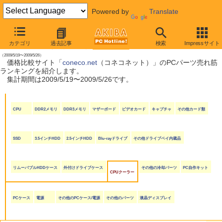
Powered by
Translate
【 2009年5月30日号 】
カテゴリ
過去記事
検索
Impressサイト
coneco.net売れ筋ランキング
（2009/5/19〜2009/5/26）
価格比較サイト「
coneco.net
（コネコネット）」のPCパーツ売れ筋
ランキングを紹介します。
集計期間は2009/5/19〜2009/5/26です。
CPU
DDR2メモリ
DDR3メモリ
マザーボード
ビデオカード
キャプチャ
その他カード類
SSD
3.5インチHDD
2.5インチHDD
Blu-rayドライブ
その他ドライブベイ内蔵品
リムーバブルHDDケース
外付けドライブケース
その他の冷却パーツ
PC自作キット
CPUクーラー
PCケース
電源
その他のPCケース/電源
その他のパーツ
液晶ディスプレイ