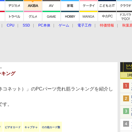
CPU
SSD
PC本体
ゲーム
電子工作
特価情報
秋葉
グルメ
イベント
価格動向
】
ランキング
1
ネコネット）」のPCパーツ売れ筋ランキングを紹介し
6です。
ド
ビデオカード
キャプチャ
その他カード類