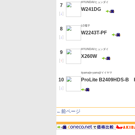
HYUNDAI/ヒュンダイ
7
W241DG
[
↓
]
LG電子
8
W2243T-PF
[
↓
]
HYUNDAI/ヒュンダイ
9
X260W
[
↑
]
iiyama(e-yama)/イイヤマ
10
ProLite B2409HDS
[
↓
]
←前ページ