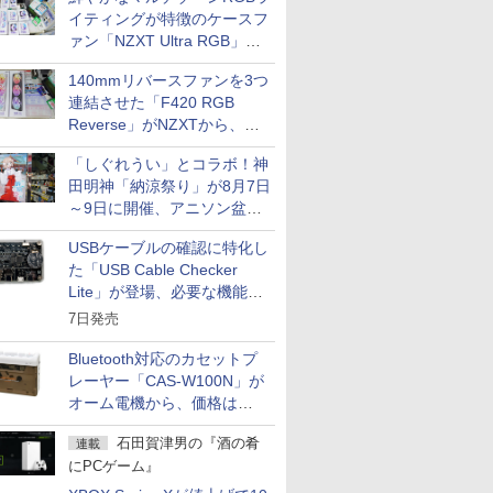
イティングが特徴のケースフ
ァン「NZXT Ultra RGB」が
発売、計8製品
140mmリバースファンを3つ
連結させた「F420 RGB
Reverse」がNZXTから、単
一フレーム採用
「しぐれうい」とコラボ！神
田明神「納涼祭り」が8月7日
～9日に開催、アニソン盆踊
りや屋台グルメなどもあり
USBケーブルの確認に特化し
た「USB Cable Checker
Lite」が登場、必要な機能を
凝縮しコンパクトに
7日発売
Bluetooth対応のカセットプ
レーヤー「CAS-W100N」が
オーム電機から、価格は
5,940円
石田賀津男の『酒の肴
連載
にPCゲーム』