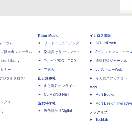
Rittor Music
イカロス出版
dフォーラム
リットーミュージック
AIRLINEweb
ップ担当者フォーラム
楽器探そう!デジマート
Jディフェンスニュー
ness Library
TシャツPOD T-OD
通訳翻訳ジャーナル
セミナー
立東舎
JレスキューWeb
 X（デジタルクロス）
山と溪谷社
イカロスアカデミー
山と溪谷オンライン
MdN
CLIMBING-NET
MdN Books
ブックス
近代科学社
MdN Design Interactiv
ing
近代科学社Digital
テックリブ
TechLib