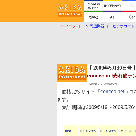
PCパーツ
PC周辺機器
ビデオカード
タブレット
おもしろグッズ
ショップ
【 2009年5月30日号 
coneco.net売れ筋
（2009/5/19〜2009/5/26）
価格比較サイト「
coneco.net
（コ
ます。
集計期間は2009/5/19〜2009/5/2
CPU
DDR2メモリ
DDR3メモリ
マザーボー