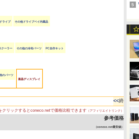
ayドライブ
その他ドライブベイ内蔵品
Uクーラー
その他の冷却パーツ
PC自作キット
他のパーツ
液晶ディスプレイ
<<
終
をクリックするとconeco.netで価格比較できます
（アフィリエイトリンク）
参考価格
（coneco.net最安値）