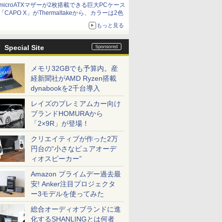
microATXマザーが2枚搭載できる巨大PCケース
「CAPO X」がThermaltakeから、カラーは2色
もっと見る
Special Site
メモリ32GBでも予算内。産
経新聞社がAMD Ryzen搭載
dynabookを2千台導入
レイズのプレミアムカー向け
ブランドHOMURAから
「2×9R」が登場！
クリエイティブが作った2万
円台の“小さなピュアオーデ
ィオスピーカー”
Amazon プライムデー過去最
安! Anker注目プロジェクタ
ー3モデルを使ってみた
総合オーディオブランドに進
化するSHANLINGとは何者