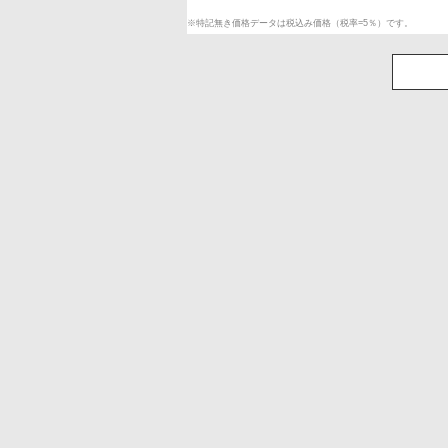
※特記無き価格データは税込み価格（税率=5％）です。