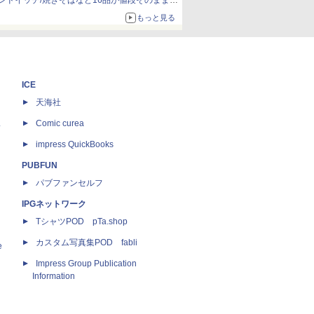
ンドイッチ/焼きそばなど16品が値段そのままで
ボリュームアップ
もっと見る
ICE
天海社
ス
Comic curea
impress QuickBooks
PUBFUN
パブファンセルフ
IPGネットワーク
TシャツPOD pTa.shop
カスタム写真集POD fabli
e
Impress Group Publication
Information