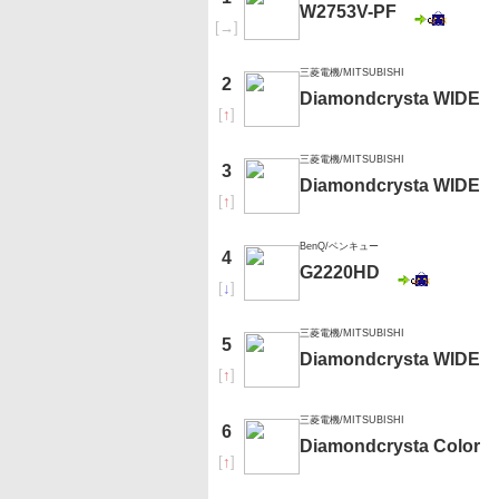
W2753V-PF
[
→
]
三菱電機/MITSUBISHI
2
Diamondcrysta WIDE
[
↑
]
三菱電機/MITSUBISHI
3
Diamondcrysta WIDE
[
↑
]
BenQ/ベンキュー
4
G2220HD
[
↓
]
三菱電機/MITSUBISHI
5
Diamondcrysta WIDE
[
↑
]
三菱電機/MITSUBISHI
6
Diamondcrysta Colo
[
↑
]