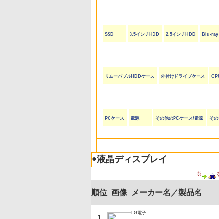
SSD
3.5インチHDD
2.5インチHDD
Blu-r
リムーバブルHDDケース
外付けドライブケース
CP
PCケース
電源
その他のPCケース/電源
その
●
液晶ディスプレイ
※
順位
画像
メーカー名／製品名
LG電子
1