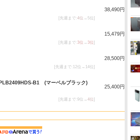
38,490円
[先週まで:
4位
→5位]
15,479円
[先週まで:
3位
→
3位
]
28,500円
[先週まで:12位→14位]
-B PLB2409HDS-B1 (マーベルブラック)
25,400円
[先週まで:9位→
4位
]