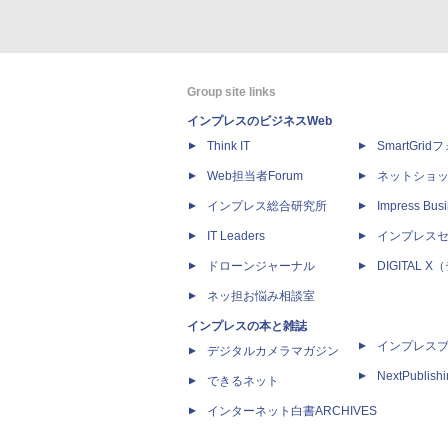
Group site links
インプレスのビジネスWeb
Think IT
SmartGri
Web担当者Forum
ネットショ
インプレス総合研究所
Impress Busi
IT Leaders
インプレス
ドローンジャーナル
DIGITAL
ネッ担お悩み相談室
インプレスの本と雑誌
インプレス
デジタルカメラマガジン
NextPublish
できるネット
インターネット白書ARCHIVES