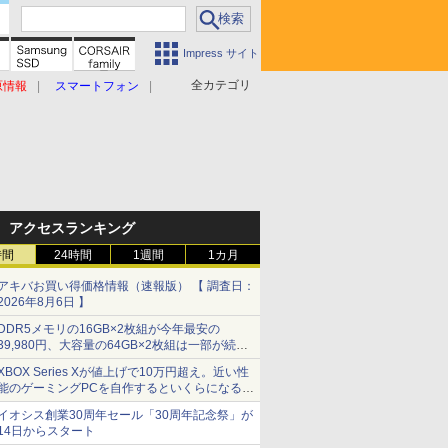
Impress サイト
全カテゴリ
原情報
スマートフォン
アクセスランキング
時間
24時間
1週間
1カ月
アキバお買い得価格情報（速報版） 【 調査日：
2026年8月6日 】
DDR5メモリの16GB×2枚組が今年最安の
39,980円、大容量の64GB×2枚組は一部が続騰
[8月前半のメモリ価格]
XBOX Series Xが値上げで10万円超え。近い性
能のゲーミングPCを自作するといくらになる？
【石田賀津男の『酒の肴にPCゲーム』】
イオシス創業30周年セール「30周年記念祭」が
14日からスタート