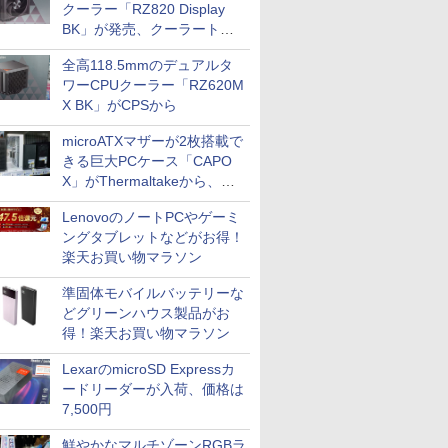
クーラー「RZ820 Display
BK」が発売、クーラートッ
プに5インチ液晶搭載
全高118.5mmのデュアルタ
ワーCPUクーラー「RZ620M
X BK」がCPSから
microATXマザーが2枚搭載で
きる巨大PCケース「CAPO
X」がThermaltakeから、カ
ラーは2色
LenovoのノートPCやゲーミ
ングタブレットなどがお得！
楽天お買い物マラソン
準固体モバイルバッテリーな
どグリーンハウス製品がお
得！楽天お買い物マラソン
LexarのmicroSD Expressカ
ードリーダーが入荷、価格は
7,500円
鮮やかなマルチゾーンRGBラ