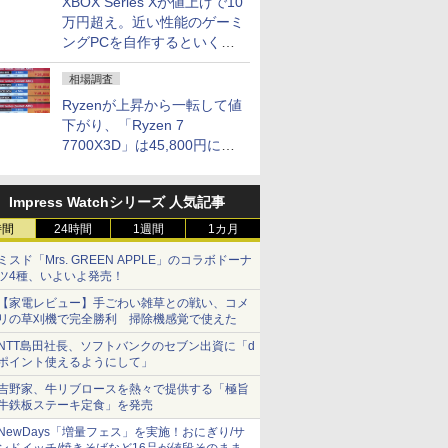
XBOX Series Xが値上げで10
万円超え。近い性能のゲーミ
ングPCを自作するといくら
になる？
相場調査
Ryzenが上昇から一転して値
下がり、「Ryzen 7
7700X3D」は45,800円に急
落し「Ryzen 7 7800X3D」
との価格逆転解消 [8月前半の
Impress Watchシリーズ 人気記事
CPU価格]
時間
24時間
1週間
1カ月
ミスド「Mrs. GREEN APPLE」のコラボドーナ
ツ4種、いよいよ発売！
【家電レビュー】手ごわい雑草との戦い、コメ
リの草刈機で完全勝利 掃除機感覚で使えた
NTT島田社長、ソフトバンクのセブン出資に「d
ポイント使えるようにして」
吉野家、牛リブロースを熱々で提供する「極旨
牛鉄板ステーキ定食」を発売
NewDays「増量フェス」を実施！おにぎり/サ