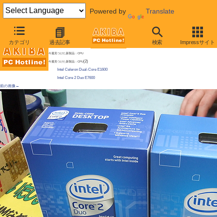
Powered by
Translate
AKIBA PC Hotline! 2009年6月6日号
カテゴリ
過去記事
検索
Impressサイト
Core i7最上位が発売に、3.33GHz版、Core i7 950やCore 2 Duo、Celeron新モデルも登場
今週見つけた新製品：CPU
(2)
今週見つけた新製品：CPU
Intel Celeron Dual-Core E1600
Intel Core 2 Duo E7600
前の画像←