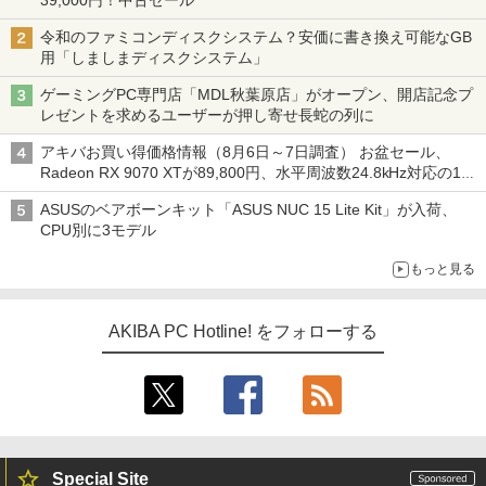
39,000円！中古セール
令和のファミコンディスクシステム？安価に書き換え可能なGB
用「しましまディスクシステム」
ゲーミングPC専門店「MDL秋葉原店」がオープン、開店記念プ
レゼントを求めるユーザーが押し寄せ長蛇の列に
アキバお買い得価格情報（8月6日～7日調査） お盆セール、
Radeon RX 9070 XTが89,800円、水平周波数24.8kHz対応の17
型モニターが9,801円、暑さ指数連動セール ほか
ASUSのベアボーンキット「ASUS NUC 15 Lite Kit」が入荷、
CPU別に3モデル
もっと見る
AKIBA PC Hotline! をフォローする
Special Site