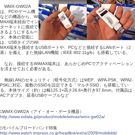
WMX-GW02A
は、PCやゲーム機
などの機器から、Wi
MAX端末経由でイン
ターネットに接続で
きるようにするルー
タ。本体の背面に
は、USBタイプのWi
MAX端末を接続するUSBポートや、PCなどと接続するLANポート（2
基）を備え、また無線LAN機能（IEEE 802.11g/b）も搭載している。
なお、接続するWiMAX端末は、あらかじめPCでアクティベーション
を済ませておく必要がある。
無線LANのセキュリティ（暗号化方式）はWEP、WPA-PSK、WPA2-
PSKに対応。複数のSSIDを設定できる「マルチSSID」も搭載してい
る。本体サイズ（約）は幅125.1×高さ26.6×奥行き97.6mm。付属品は
ACアダプタ、延長USBケーブルなど
□WMX-GW02A（アイ・オー・データ機器）
http://www.iodata.jp/product/mobile/wimax/wmx-gw02a/
□モバイルブロードバンド特集
http://www.watch.impress.co.jp/headline/extra/2009/mobilebb/