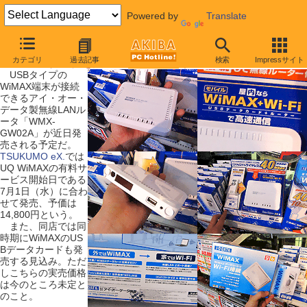
Powered by
Translate
【 2009年6月27日号 】
カテゴリ
過去記事
検索
Impressサイト
WiMAXアダプタを接続できるルータが7月1日に発売
USBタイプの
WiMAX端末が接続
できるアイ・オー・
データ製無線LANル
ータ「WMX-
GW02A」が近日発
売される予定だ。
TSUKUMO eX.
では
UQ WiMAXの有料サ
ービス開始日である
7月1日（水）に合わ
せて発売、予価は
14,800円という。
また、同店では同
時期にWiMAXのUS
Bデータカードも発
売する見込み。ただ
しこちらの実売価格
は今のところ未定と
のこと。