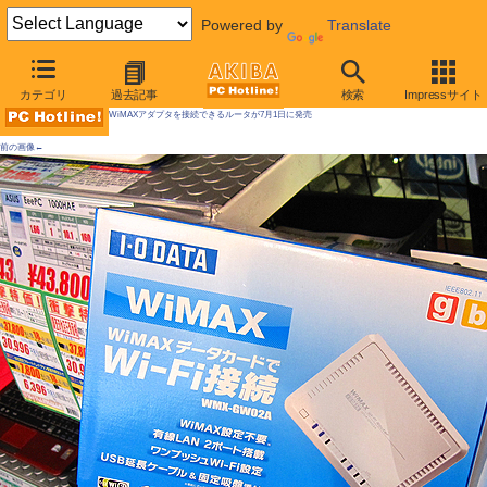
Powered by
Translate
AKIBA PC Hotline! 2009年6月27日号
カテゴリ
過去記事
検索
Impressサイト
WiMAXアダプタを接続できるルータが7月1日に発売
前の画像←