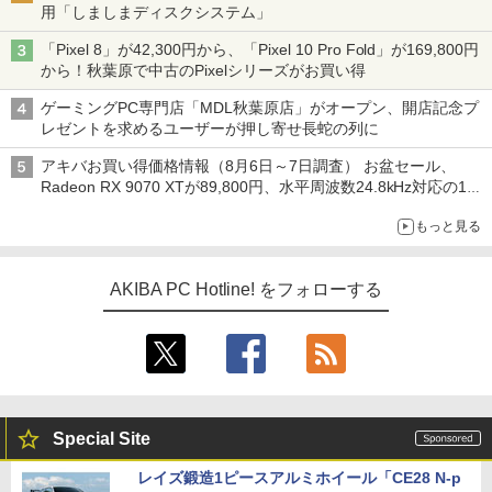
用「しましまディスクシステム」
「Pixel 8」が42,300円から、「Pixel 10 Pro Fold」が169,800円
から！秋葉原で中古のPixelシリーズがお買い得
ゲーミングPC専門店「MDL秋葉原店」がオープン、開店記念プ
レゼントを求めるユーザーが押し寄せ長蛇の列に
アキバお買い得価格情報（8月6日～7日調査） お盆セール、
Radeon RX 9070 XTが89,800円、水平周波数24.8kHz対応の17
型モニターが9,801円、暑さ指数連動セール ほか
もっと見る
AKIBA PC Hotline! をフォローする
Special Site
レイズ鍛造1ピースアルミホイール「CE28 N-p