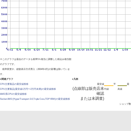
※このグラフは過去のデータも税率5％相当に調整した税込み相当額
のグラフです。
税率変更や、総額表示方式導入（2004年4月)の影響は除いていま
す。
●関連グラフ
●凡例
CPU主要製品の最安値推移
最安値
平
最
(点線部は販売店未
CPU主要製品(最安値1万円〜2万円未満)の最安値推移
均値
高値
確認
AMD系CPUの最安値推移
または未調査)
Socket AM3 (HyperTransport 3.0,Triple Core,TDP 65W)の最安値推移
ショップ数