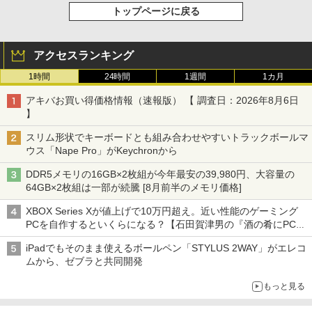
トップページに戻る
アクセスランキング
1時間
24時間
1週間
1カ月
アキバお買い得価格情報（速報版） 【 調査日：2026年8月6日
】
スリム形状でキーボードとも組み合わせやすいトラックボールマ
ウス「Nape Pro」がKeychronから
DDR5メモリの16GB×2枚組が今年最安の39,980円、大容量の
64GB×2枚組は一部が続騰 [8月前半のメモリ価格]
XBOX Series Xが値上げで10万円超え。近い性能のゲーミング
PCを自作するといくらになる？【石田賀津男の『酒の肴にPCゲ
ーム』】
iPadでもそのまま使えるボールペン「STYLUS 2WAY」がエレコ
ムから、ゼブラと共同開発
もっと見る