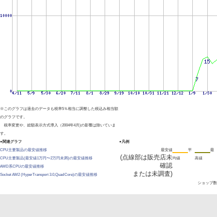
※このグラフは過去のデータも税率5％相当に調整した税込み相当額
のグラフです。
税率変更や、総額表示方式導入（2004年4月)の影響は除いていま
す。
●関連グラフ
●凡例
CPU主要製品の最安値推移
最安値
平
最
(点線部は販売店未
CPU主要製品(最安値1万円〜2万円未満)の最安値推移
均値
高値
確認
AMD系CPUの最安値推移
または未調査)
Socket AM2 (HyperTransport 3.0,Quad Core)の最安値推移
ショップ数