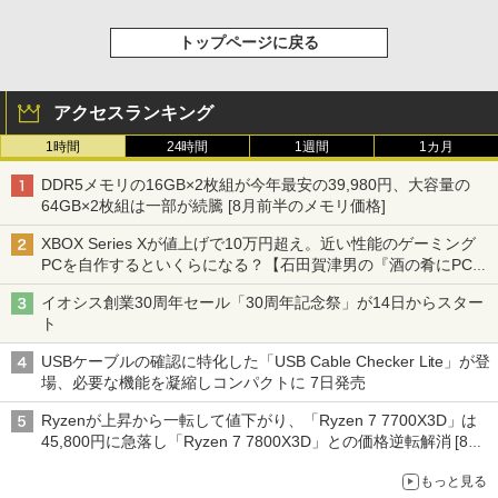
トップページに戻る
アクセスランキング
1時間
24時間
1週間
1カ月
DDR5メモリの16GB×2枚組が今年最安の39,980円、大容量の
64GB×2枚組は一部が続騰 [8月前半のメモリ価格]
XBOX Series Xが値上げで10万円超え。近い性能のゲーミング
PCを自作するといくらになる？【石田賀津男の『酒の肴にPCゲ
ーム』】
イオシス創業30周年セール「30周年記念祭」が14日からスター
ト
USBケーブルの確認に特化した「USB Cable Checker Lite」が登
場、必要な機能を凝縮しコンパクトに 7日発売
Ryzenが上昇から一転して値下がり、「Ryzen 7 7700X3D」は
45,800円に急落し「Ryzen 7 7800X3D」との価格逆転解消 [8月
前半のCPU価格]
もっと見る