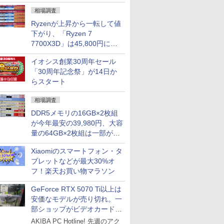
になる？
相場調査
Ryzenが上昇から一転して値
下がり、「Ryzen 7
7700X3D」は45,800円に急
落し「Ryzen 7 7800X3D」
イオシス創業30周年セール
との価格逆転解消 [8月前半の
「30周年記念祭」が14日か
CPU価格]
らスタート
相場調査
DDR5メモリの16GB×2枚組
が今年最安の39,980円、大容
量の64GB×2枚組は一部が続
騰 [8月前半のメモリ価格]
Xiaomiのスマートフォン・タ
ブレットなどが最大30%オ
フ！楽天お買い物マラソン
GeForce RTX 5070 Ti以上は
安価なモデルが売り切れ。一
部ショップがビデオカードの
購入制限を実施したニュース
AKIBA PC Hotline! 先週のアク