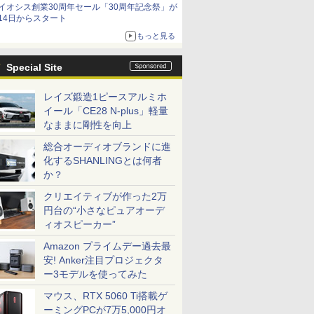
イオシス創業30周年セール「30周年記念祭」が
価格]
14日からスタート
もっと見る
Special Site
レイズ鍛造1ピースアルミホ
イール「CE28 N-plus」軽量
なままに剛性を向上
総合オーディオブランドに進
化するSHANLINGとは何者
か？
クリエイティブが作った2万
円台の“小さなピュアオーデ
ィオスピーカー”
Amazon プライムデー過去最
安! Anker注目プロジェクタ
ー3モデルを使ってみた
マウス、RTX 5060 Ti搭載ゲ
ーミングPCが7万5,000円オ