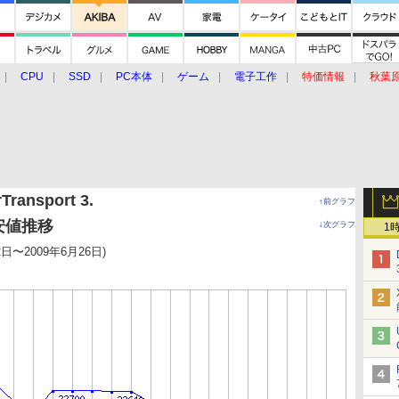
CPU
SSD
PC本体
ゲーム
電子工作
特価情報
秋葉
グルメ
イベント
価格動向
Transport 3.
↑前グラフ
最安値推移
↓次グラフ
1
2日〜2009年6月26日)