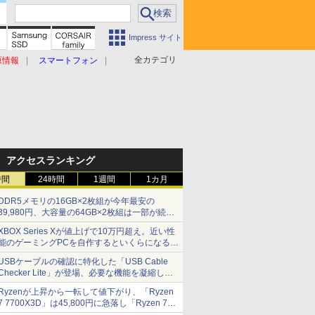
Impress サイト
全カテゴリ
原情報
スマートフォン
アクセスランキング
時間
24時間
1週間
1カ月
DDR5メモリの16GB×2枚組が今年最安の
39,980円、大容量の64GB×2枚組は一部が続騰
[8月前半のメモリ価格]
XBOX Series Xが値上げで10万円超え。近い性
能のゲーミングPCを自作するといくらになる？
【石田賀津男の『酒の肴にPCゲーム』】
USBケーブルの確認に特化した「USB Cable
Checker Lite」が登場、必要な機能を凝縮しコ
ンパクトに 7日発売
Ryzenが上昇から一転して値下がり、「Ryzen
7 7700X3D」は45,800円に急落し「Ryzen 7
7800X3D」との価格逆転解消 [8月前半のCPU