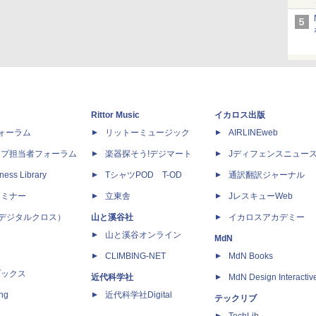
Rittor Music
イカロス出版
dフォーラム
リットーミュージック
AIRLINEweb
ップ担当者フォーラム
楽器探そう!デジマート
Jディフェンスニュー
ness Library
TシャツPOD T-OD
通訳翻訳ジャーナル
セミナー
立東舎
JレスキューWeb
 X（デジタルクロス）
山と溪谷社
イカロスアカデミー
山と溪谷オンライン
MdN
CLIMBING-NET
MdN Books
ブックス
近代科学社
MdN Design Interactiv
ing
近代科学社Digital
テックリブ