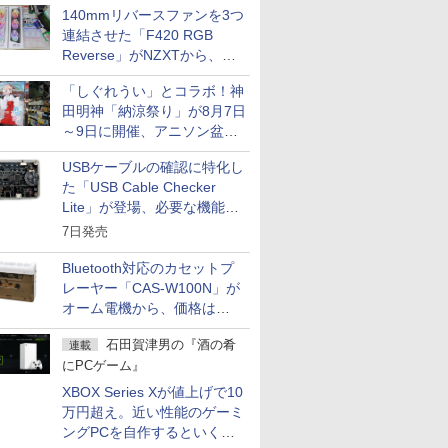
140mmリバースファンを3つ
連結させた「F420 RGB
Reverse」がNZXTから、単
一フレーム採用
「しぐれうい」とコラボ！神
田明神「納涼祭り」が8月7日
～9日に開催、アニソン盆踊
りや屋台グルメなどもあり
USBケーブルの確認に特化し
た「USB Cable Checker
Lite」が登場、必要な機能を
凝縮しコンパクトに
7日発売
Bluetooth対応のカセットプ
レーヤー「CAS-W100N」が
オーム電機から、価格は
5,940円
石田賀津男の『酒の肴
連載
にPCゲーム』
XBOX Series Xが値上げで10
万円超え。近い性能のゲーミ
ングPCを自作するといくら