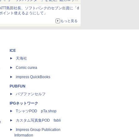
約1656kcal、総重量約527g！
NTT島田社長、ソフトバンクのセブン出資に「d
ポイント使えるようにして」
もっと見る
ICE
天海社
ス
Comic curea
impress QuickBooks
PUBFUN
パブファンセルフ
IPGネットワーク
TシャツPOD pTa.shop
カスタム写真集POD fabli
e
Impress Group Publication
Information