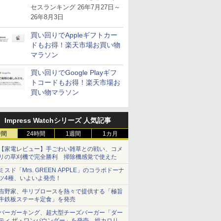
が注目を集める
セスランキング 26年7月27日～
26年8月3日
買い回りでAppleギフトカー
ドもお得！楽天市場お買い物
マラソン
買い回りでGoogle Playギフ
トコードもお得！楽天市場お
買い物マラソン
Impress Watchシリーズ 人気記事
時間
24時間
1週間
1カ月
【家電レビュー】手ごわい雑草との戦い、コメ
リの草刈機で完全勝利 掃除機感覚で使えた
ミスド「Mrs. GREEN APPLE」のコラボドーナ
ツ4種、いよいよ発売！
吉野家、牛リブロースを熱々で提供する「極旨
牛鉄板ステーキ定食」を発売
バーガーキング、超大型チーズバーガー「ダー
ティ ザ・ワンパウンダー」を発売。総カロリー