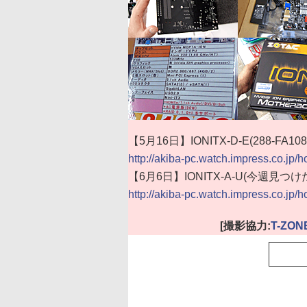
【5月16日】IONITX-D-E(288-FA
http://akiba-pc.watch.impress.co.jp/
【6月6日】IONITX-A-U(今週見つ
http://akiba-pc.watch.impress.co.jp/h
[撮影協力:
T-ZON