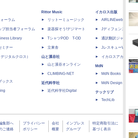
Rittor Music
イカロス出版
dフォーラム
リットーミュージック
AIRLINEweb
ップ担当者フォーラム
楽器探そう!デジマート
Jディフェンスニュー
iness Library
TシャツPOD T-OD
通訳翻訳ジャーナル
セミナー
立東舎
JレスキューWeb
 X（デジタルクロス）
山と溪谷社
イカロスアカデミー
山と溪谷オンライン
MdN
CLIMBING-NET
MdN Books
ブックス
近代科学社
MdN Design Interacti
ing
近代科学社Digital
テックリブ
TechLib
編集部へ
プライバシー
会社
インプレス
特定商取引法に
のご連絡
ポリシー
概要
グループ
基づく表示