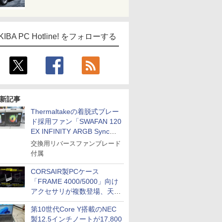
KIBA PC Hotline! をフォローする
新記事
Thermaltakeの着脱式ブレー
ド採用ファン「SWAFAN 120
EX INFINITY ARGB Sync」
に単品パッケージ
交換用リバースファンブレード
付属
CORSAIR製PCケース
「FRAME 4000/5000」向け
アクセサリが複数登場、天然
木製パネルや背面コネクタ対
第10世代Core Y搭載のNEC
応トレイなど
製12.5インチノートが17,800