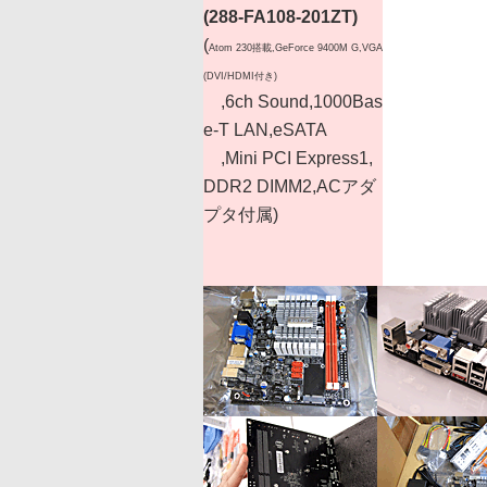
(288-FA108-201ZT)
(
Atom 230搭載,GeForce 9400M G,VGA
(DVI/HDMI付き)
,6ch Sound,1000Bas
e-T LAN,eSATA
,Mini PCI Express1,
DDR2 DIMM2,ACアダ
プタ付属)