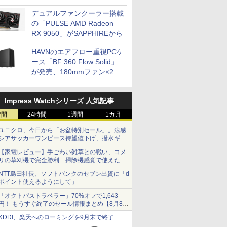
開発
デュアルファンクーラー搭載
の「PULSE AMD Radeon
RX 9050」がSAPPHIREから
HAVNのエアフロー重視PCケ
ース「BF 360 Flow Solid」
が発売、180mmファン×2搭
載
Impress Watchシリーズ 人気記事
時間
24時間
1週間
1カ月
ユニクロ、今日から「お盆特別セール」。涼感
シアサッカーワンピース待望値下げ、撥水ギア
ショーツは1990円に
【家電レビュー】手ごわい雑草との戦い、コメ
リの草刈機で完全勝利 掃除機感覚で使えた
NTT島田社長、ソフトバンクのセブン出資に「d
ポイント使えるようにして」
「オクトパストラベラー」70%オフで1,643
円！ もうすぐ終了のセール情報まとめ【8月8日
更新】
KDDI、楽天へのローミングを9月末で終了
ニンテンドーeショップでは「大神 絶景版」が