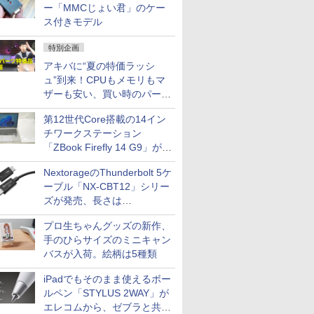
ー「MMCじょい君」のケー
ス付きモデル
特別企画
アキバに“夏の特価ラッシ
ュ”到来！CPUもメモリもマ
ザーも安い、買い時のパーツ
は？【8月7日(金)22時配信】
第12世代Core搭載の14イン
チワークステーション
「ZBook Firefly 14 G9」が
79,800円！秋葉原で中古PC
NextorageのThunderbolt 5ケ
セール
ーブル「NX-CBT12」シリー
ズが発売、長さは
30cm/50cm/1mの3種類
プロ生ちゃんグッズの新作、
手のひらサイズのミニキャン
バスが入荷。絵柄は5種類
iPadでもそのまま使えるボー
ルペン「STYLUS 2WAY」が
エレコムから、ゼブラと共同