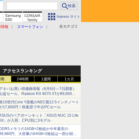
Impress サイト
全カテゴリ
原情報
スマートフォン
アクセスランキング
時間
24時間
1週間
1カ月
アキバお買い得価格情報（8月6日～7日調査）
お盆セール、Radeon RX 9070 XTが89,800
円、水平周波数24.8kHz対応の17型モニターが
第10世代Core Y搭載のNEC製12.5インチノート
9,801円、暑さ指数連動セール ほか
が17,800円！秋葉原で中古PCセール
ASUSのベアボーンキット「ASUS NUC 15 Lite
Kit」が入荷、CPU別に3モデル
DDR5メモリの16GB×2枚組が今年最安の
39,980円、大容量の64GB×2枚組は一部が続騰
[8月前半のメモリ価格]