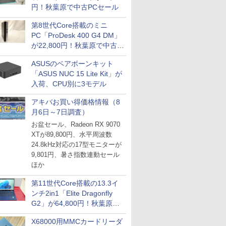
円！秋葉原で中古PCセール
ICE
第8世代Core搭載のミニ
天海社
PC「ProDesk 400 G4 DM」
が22,800円！秋葉原で中古
ス
Comic curea
PCセール
impress QuickBooks
ASUSのベアボーンキット
「ASUS NUC 15 Lite Kit」が
PUBFUN
入荷、CPU別に3モデル
パブファンセルフ
アキバお買い得価格情報（8
IPGネットワーク
月6日～7日調査）
TシャツPOD pTa.shop
お盆セール、Radeon RX 9070
カスタム写真集POD fabli
XTが89,800円、水平周波数
ve
24.8kHz対応の17型モニターが
Impress Group Publication Informa
9,801円、暑さ指数連動セール
tion
ほか
第11世代Core搭載の13.3イ
ンチ2in1「Elite Dragonfly
G2」が64,800円！秋葉原で
中古PCセール
X68000用MMCカードリーダ