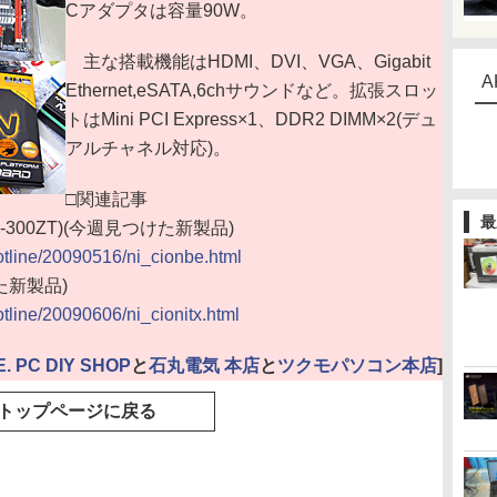
Cアダプタは容量90W。
主な搭載機能はHDMI、DVI、VGA、Gigabit
A
Ethernet,eSATA,6chサウンドなど。拡張スロッ
トはMini PCI Express×1、DDR2 DIMM×2(デュ
アルチャネル対応)。
□関連記事
最
108-300ZT)(今週見つけた新製品)
hotline/20090516/ni_cionbe.html
けた新製品)
otline/20090606/ni_cionitx.html
E. PC DIY SHOP
と
石丸電気 本店
と
ツクモパソコン本店
]
トップページに戻る