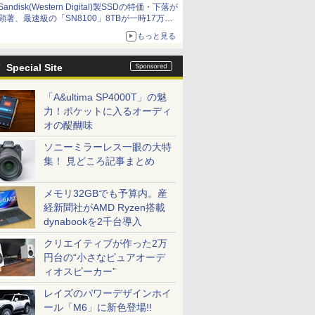
Sandisk(Western Digital)製SSDの特価・下落が
顕著、最速級の「SN8100」8TBが一時17万円
割れ [8月前半のSSD価格]
もっと見る
Special Site
「A&ultima SP4000T」の魅
力！ポケットに入るオーディ
オの醍醐味
ソニーミラーレス一眼の大特
集！ 見どころ記事まとめ
メモリ32GBでも予算内。産
経新聞社がAMD Ryzen搭載
dynabookを2千台導入
クリエイティブが作った2万
円台の“小さなピュアオーデ
ィオスピーカー”
レイズのパワーデザインホイ
ール「M6」に新色登場!!