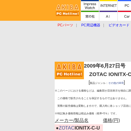
PCパーツ
PC周辺機器
ビデオカード
タブレット
おもしろグッズ
ショップ
2009年6月27日号
ZOTAC IONITX-C
[
]
製品ジャンル：
その他のM/B
※このページにおける価格などは、編集部が店頭表示を独自に調
この価格で販売されることを保証するものではありません。
実際の販売価格は変動しますので、購入時に各ショップ店頭に
※特記無き価格情報は税込み価格（税率=5％）です。
メーカー/製品名
価格(円)
|
●
ZOTAC
IONITX-C-U