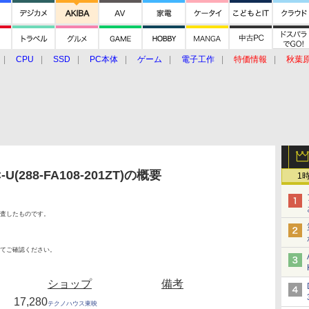
CPU
SSD
PC本体
ゲーム
電子工作
特価情報
秋葉
グルメ
イベント
価格動向
-U(288-FA108-201ZT)の概要
1
査したものです。
てご確認ください。
ショップ
備考
17,280
テクノハウス東映