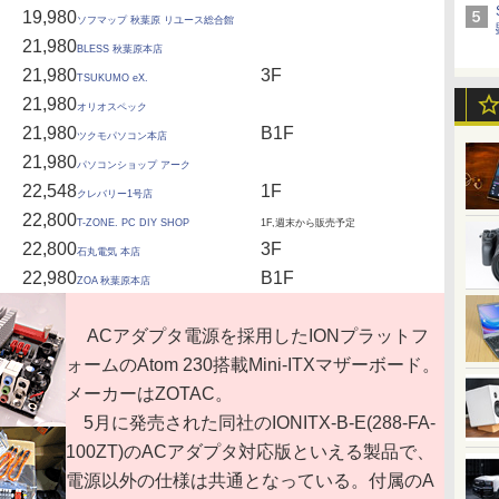
19,980
ソフマップ 秋葉原 リユース総合館
21,980
BLESS 秋葉原本店
21,980
3F
TSUKUMO eX.
21,980
オリオスペック
21,980
B1F
ツクモパソコン本店
21,980
パソコンショップ アーク
22,548
1F
クレバリー1号店
22,800
T-ZONE. PC DIY SHOP
1F,週末から販売予定
22,800
3F
石丸電気 本店
22,980
B1F
ZOA 秋葉原本店
ACアダプタ電源を採用したIONプラットフ
ォームのAtom 230搭載Mini-ITXマザーボード。
メーカーはZOTAC。
5月に発売された同社のIONITX-B-E(288-FA-
100ZT)のACアダプタ対応版といえる製品で、
電源以外の仕様は共通となっている。付属のA