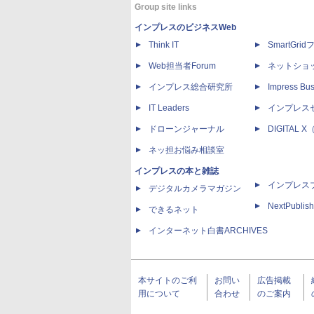
Group site links
インプレスのビジネスWeb
Think IT
SmartGri
Web担当者Forum
ネットショ
インプレス総合研究所
Impress Bus
IT Leaders
インプレス
ドローンジャーナル
DIGITAL
ネッ担お悩み相談室
インプレスの本と雑誌
インプレス
デジタルカメラマガジン
NextPublish
できるネット
インターネット白書ARCHIVES
本サイトのご利
お問い
広告掲載
用について
合わせ
のご案内