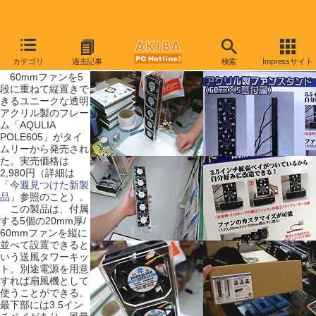
【 2009年7月11日号 】
カテゴリ
過去記事
検索
Impressサイト
6cmファン×5個のタワー型扇風機？が発売に
60mmファンを5
段に重ねて縦置きで
きるユニークな透明
アクリル製のフレー
ム「AQULIA
POLE605」がタイ
ムリーから発売され
た。実売価格は
2,980円（詳細は
「
今週見つけた新製
品
」参照のこと）。
この製品は、付属
する5個の20mm厚/
60mmファンを縦に
並べて設置できると
いう送風タワーキッ
ト。別途電源を用意
すれば扇風機として
使うことができる。
最下部には3.5イン