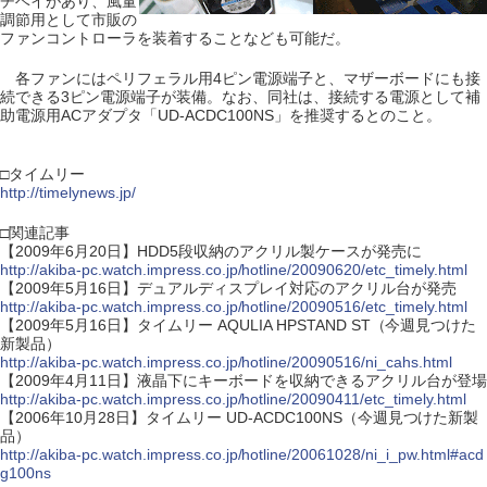
チベイがあり、風量
調節用として市販の
ファンコントローラを装着することなども可能だ。
各ファンにはペリフェラル用4ピン電源端子と、マザーボードにも接
続できる3ピン電源端子が装備。なお、同社は、接続する電源として補
助電源用ACアダプタ「UD-ACDC100NS」を推奨するとのこと。
□タイムリー
http://timelynews.jp/
□関連記事
【2009年6月20日】HDD5段収納のアクリル製ケースが発売に
http://akiba-pc.watch.impress.co.jp/hotline/20090620/etc_timely.html
【2009年5月16日】デュアルディスプレイ対応のアクリル台が発売
http://akiba-pc.watch.impress.co.jp/hotline/20090516/etc_timely.html
【2009年5月16日】タイムリー AQULIA HPSTAND ST（今週見つけた
新製品）
http://akiba-pc.watch.impress.co.jp/hotline/20090516/ni_cahs.html
【2009年4月11日】液晶下にキーボードを収納できるアクリル台が登場
http://akiba-pc.watch.impress.co.jp/hotline/20090411/etc_timely.html
【2006年10月28日】タイムリー UD-ACDC100NS（今週見つけた新製
品）
http://akiba-pc.watch.impress.co.jp/hotline/20061028/ni_i_pw.html#acd
g100ns