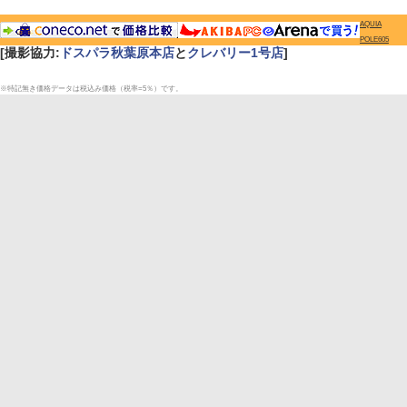
AQUIA
POLE605
[撮影協力:
ドスパラ秋葉原本店
と
クレバリー1号店
]
※特記無き価格データは税込み価格（税率=5％）です。