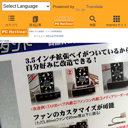
Powered by
Translate
AKIBA PC Hotline! 2009年7月11日号
カテゴリ
過去記事
検索
Impressサイト
6cmファン×5個のタワー型扇風機？が発売に
今週見つけた新製品：ファン/冷却関連製品
タイムリー AQULIA POLE605
前の画像←