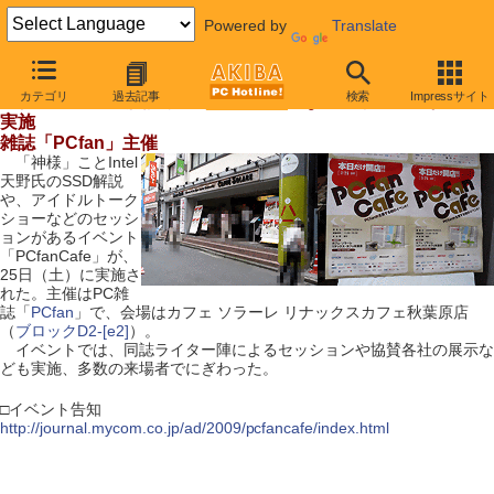
Powered by
Translate
【 2009年7月25日号 】
カテゴリ
過去記事
検索
Impressサイト
「神様」のSSD解説やアイドルショーなどのイベントが25日
実施
雑誌「PCfan」主催
「神様」ことIntel
天野氏のSSD解説
や、アイドルトーク
ショーなどのセッシ
ョンがあるイベント
「PCfanCafe」が、
25日（土）に実施さ
れた。主催はPC雑
誌「
PCfan
」で、会場はカフェ ソラーレ リナックスカフェ秋葉原店
（
ブロックD2-[e2]
）。
イベントでは、同誌ライター陣によるセッションや協賛各社の展示な
ども実施、多数の来場者でにぎわった。
□イベント告知
http://journal.mycom.co.jp/ad/2009/pcfancafe/index.html