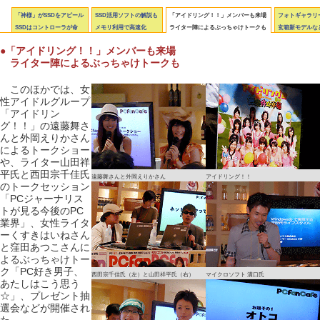
「神様」がSSDをアピール
SSD活用ソフトの解説も
「アイドリング！！」メンバーも来場
フォトギャラリー
SSDはコントローラが命
メモリ利用で高速化
ライター陣によるぶっちゃけトークも
玄箱新モデルな
●「アイドリング！！」メンバーも来場
ライター陣によるぶっちゃけトークも
このほかでは、女
性アイドルグループ
「アイドリン
グ！！」の遠藤舞さ
んと外岡えりかさん
によるトークショー
や、ライター山田祥
平氏と西田宗千佳氏
遠藤舞さんと外岡えりかさん
アイドリング！！
のトークセッション
「PCジャーナリス
トが見る今後のPC
業界」、女性ライタ
ーくすきはいねさん
と窪田あつこさんに
よるぶっちゃけトー
ク「PC好き男子、
西田宗千佳氏（左）と山田祥平氏（右）
マイクロソフト 溝口氏
あたしはこう思う
☆」、プレゼント抽
選会などが開催され