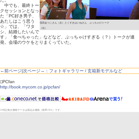
た。
中でも、最終トー
クセッションとなっ
た「PC好き男子、
あたしはこう思う
窪田あつこさん（左）とくすきはいねさん
ぶっちゃけトーク
☆」では、「ワタ
（右）
シ、結婚したいんで
す」「食べちゃった」などなど、ぶっちゃけすぎる（？）トークが連
発。会場のウケをとりまくっていた。
←前ページ
|
次ページ→：フォトギャラリー / 玄箱新モデルなど
□PCfan
http://book.mycom.co.jp/pcfan/
※特記無き価格データは税込み価格（税率=5％）です。