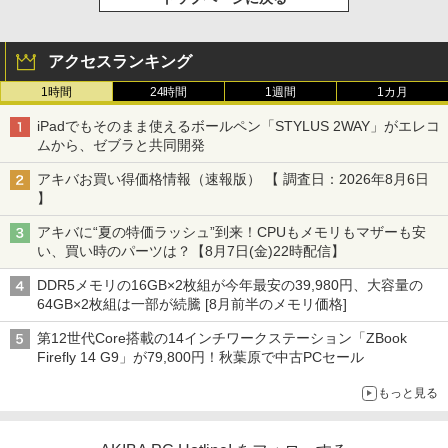
アクセスランキング
1時間
24時間
1週間
1カ月
iPadでもそのまま使えるボールペン「STYLUS 2WAY」がエレコ
ムから、ゼブラと共同開発
アキバお買い得価格情報（速報版） 【 調査日：2026年8月6日
】
アキバに“夏の特価ラッシュ”到来！CPUもメモリもマザーも安
い、買い時のパーツは？【8月7日(金)22時配信】
DDR5メモリの16GB×2枚組が今年最安の39,980円、大容量の
64GB×2枚組は一部が続騰 [8月前半のメモリ価格]
第12世代Core搭載の14インチワークステーション「ZBook
Firefly 14 G9」が79,800円！秋葉原で中古PCセール
もっと見る