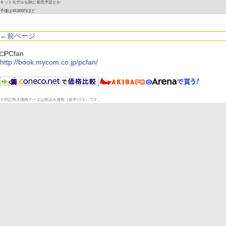
キットモデルも秋に発売予定とか
予価は49,800円ほど
←前ページ
□PCfan
http://book.mycom.co.jp/pcfan/
※特記無き価格データは税込み価格（税率=5％）です。