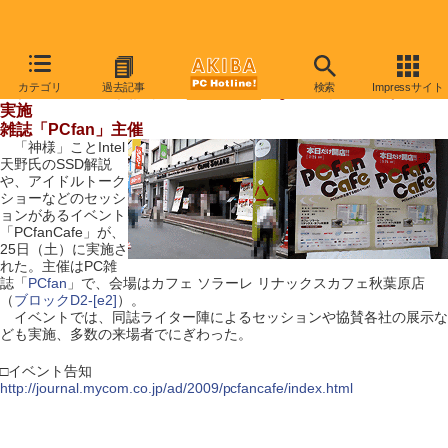
【 2009年7月25日号 】
カテゴリ
過去記事
検索
Impressサイト
「神様」のSSD解説やアイドルショーなどのイベントが25日
実施
雑誌「PCfan」主催
「神様」ことIntel
天野氏のSSD解説
や、アイドルトーク
ショーなどのセッシ
ョンがあるイベント
「PCfanCafe」が、
25日（土）に実施さ
れた。主催はPC雑
誌「
PCfan
」で、会場はカフェ ソラーレ リナックスカフェ秋葉原店
（
ブロックD2-[e2]
）。
イベントでは、同誌ライター陣によるセッションや協賛各社の展示な
ども実施、多数の来場者でにぎわった。
□イベント告知
http://journal.mycom.co.jp/ad/2009/pcfancafe/index.html