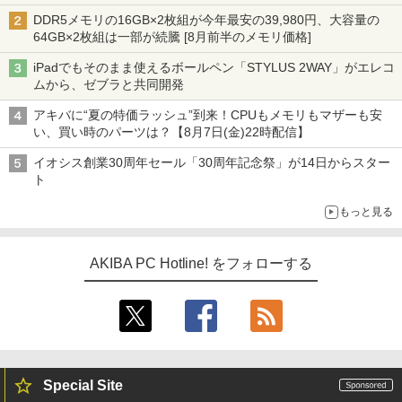
型モニターが9,801円、暑さ指数連動セール ほか
DDR5メモリの16GB×2枚組が今年最安の39,980円、大容量の
64GB×2枚組は一部が続騰 [8月前半のメモリ価格]
iPadでもそのまま使えるボールペン「STYLUS 2WAY」がエレコ
ムから、ゼブラと共同開発
アキバに“夏の特価ラッシュ”到来！CPUもメモリもマザーも安
い、買い時のパーツは？【8月7日(金)22時配信】
イオシス創業30周年セール「30周年記念祭」が14日からスター
ト
もっと見る
AKIBA PC Hotline! をフォローする
Special Site