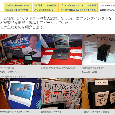
「神様」がSSDをアピール
SSD活用ソフトの解説も
「アイドリング！！」メンバーも来場
フォトギャラリー
SSDはコントローラが命
メモリ利用で高速化
ライター陣によるぶっちゃけトークも
玄箱新モデルな
会場ではバッファローや玄人志向、Shuttle、エプソンダイレクトな
どが製品を出展、製品をアピールしていた。
その主なものを紹介しよう。
バッファローは
Pentium 4マシン+SSDをWindows 7で
今夏登場の玄箱新モデル
SSDによるXPマシン
DebianLinux搭載
アップグレードをアピール
ShuttleのタッチパネルPC「X50」
書籍の即売コーナーも
「ぱぴい」氏のサイン会会場