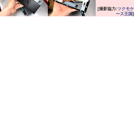
[撮影協力:
ツクモケ
ース王国
]