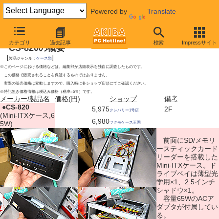
Powered by
Translate
2009年8月1日号
カテゴリ
過去記事
検索
Impressサイト
CS-820の概要
[
]
製品ジャンル：
ケース類
※このページにおける価格などは、編集部が店頭表示を独自に調査したものです。
この価格で販売されることを保証するものではありません。
実際の販売価格は変動しますので、購入時に各ショップ店頭にてご確認ください。
※特記無き価格情報は税込み価格（税率=5％）です。
メーカー/製品名
価格(円)
ショップ
備考
|
●
CS-820
5,975
2F
クレバリー1号店
(Mini-ITXケース,6
6,980
5W)
ツクモケース王国
前面にSD/メモリ
ースティックカード
リーダーを搭載した
Mini-ITXケース。ド
ライブベイは薄型光
学用×1、2.5インチ
シャドウ×1。
容量65WのACア
ダプタが付属してい
る。