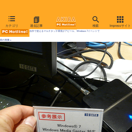
AKIBA PC Hotline! 2009年8月29日号
カテゴリ
過去記事
検索
Impressサイト
自作で使えるマルチタッチ環境がアピール、Windows 7イベントで
前の画像←