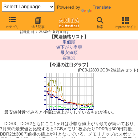
Powered by
Translate
■メモリ最安値情報
カテゴリ
過去記事
検索
Impressサイト
【調査日：2009年9月5日】
【関連価格リスト】
単価順
値下がり率順
最安値順
容量別
【今週の注目グラフ】
(PC3-12800 2GB×2枚組みセット)
最安値付近でみると小幅に値上がりしているものが多い。
DDR3、DDR2ともにここ1ヶ月は小幅な値上がり傾向が続いており、
7月末の最安値と比較すると2GBメモリ1枚あたりDDR3は600円前後、
DDR2は300円前後の値上がりとなっている。メモリチップのスポット