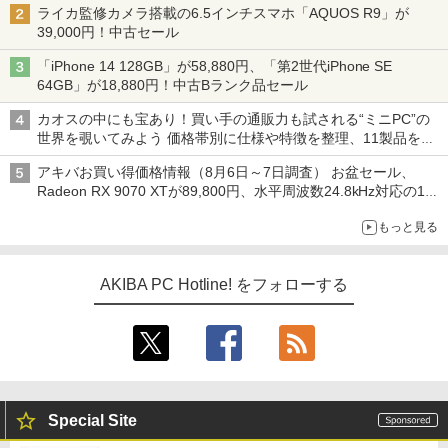
ライカ監修カメラ搭載の6.5インチスマホ「AQUOS R9」が
39,000円！中古セール
「iPhone 14 128GB」が58,880円、「第2世代iPhone SE
64GB」が18,880円！中古Bランク品セール
カオスの中にも宝あり！買い手の通販力も試される“ミニPC”の
世界を覗いてみよう 価格帯別に仕様や特徴を整理、11製品をピ
ックアップ text by 石川 ひさよし
アキバお買い得価格情報（8月6日～7日調査） お盆セール、
Radeon RX 9070 XTが89,800円、水平周波数24.8kHz対応の17
型モニターが9,801円、暑さ指数連動セール ほか
もっと見る
AKIBA PC Hotline! をフォローする
Special Site