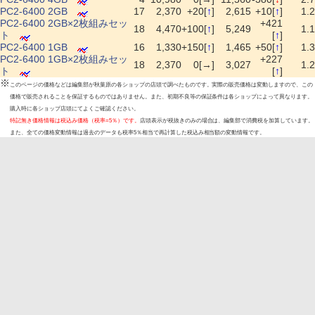
PC2-6400 2GB
17
2,370
+20[
↑
]
2,615
+10[
↑
]
1.2
PC2-6400 2GB×2枚組みセッ
+421
18
4,470
+100[
↑
]
5,249
1.1
ト
[
↑
]
PC2-6400 1GB
16
1,330
+150[
↑
]
1,465
+50[
↑
]
1.3
PC2-6400 1GB×2枚組みセッ
+227
18
2,370
0[→]
3,027
1.2
ト
[
↑
]
※
このページの価格などは編集部が秋葉原の各ショップの店頭で調べたものです。実際の販売価格は変動しますので、この
価格で販売されることを保証するものではありません。また、初期不良等の保証条件は各ショップによって異なります。
購入時に各ショップ店頭にてよくご確認ください。
特記無き価格情報は税込み価格（税率=5％）です。
店頭表示が税抜きのみの場合は、編集部で消費税を加算しています。
また、全ての価格変動情報は過去のデータも税率5％相当で再計算した税込み相当額の変動情報です。