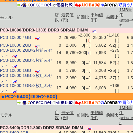
1MB単
店
最安値
平均値
価
モデル
前回比
前回比
数
(円)
(円)
(最安値÷M
B)
PC3-10600(DDR3-1333) DDR3 SDRAM DIMM
-2,800
-1,410
PC3-10600 4GB
2
26,980
28,380
6.6
[
↓
]
[
↓
]
PC3-10600 2GB
8
2,800
0[→]
3,602
-52[
↓
]
1.4
PC3-10600 2GB×2枚組みセ
+275
14
6,780
+300[
↑
]
7,693
1.7
ット
[
↑
]
PC3-10600 2GB×3枚組みセ
18
8,980
0[→]
11,584
-52[
↓
]
1.5
ット
PC3-10600 1GB
8
1,780
0[→]
2,208
+25[
↑
]
1.7
PC3-10600 1GB×2枚組みセ
13
2,980
0[→]
4,075
-37[
↓
]
1.5
ット
PC3-10600 1GB×3枚組みセ
+136
17
4,980
0[→]
6,608
1.6
ット
[
↑
]
●
PC2-6400(DDR2-800)
|
1MB単
店
最安値
平均値
価
モデル
前回比
前回比
数
(円)
(円)
(最安値÷M
B)
PC2-6400(DDR2-800) DDR2 SDRAM DIMM
PC2-6400 4GB
4
10,980
0[→]
11,560
-380[
↓
]
2.7