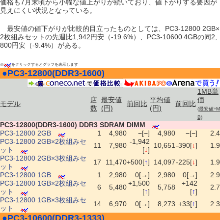
価格も7月末頃から小幅な値上がりが続いており、値下がりする要因が
見えにくい状況となっている。
最安値の値下がりが比較的目立ったものとしては、PC3-12800 2GB×
2枚組みセットの先週比1,942円安（-19.6%）、PC3-10600 4GBの同2,
800円安（-9.4%）がある。
※
をクリックするとグラフを表示します
●
PC3-12800(DDR3-1600)
|
1MB単
店
最安値
平均値
価
モデル
前回比
前回比
数
(円)
(円)
(最安値÷M
B)
PC3-12800(DDR3-1600) DDR3 SDRAM DIMM
PC3-12800 2GB
1
4,980
−[−]
4,980
−[−]
2.4
PC3-12800 2GB×2枚組みセ
-1,942
11
7,980
10,651
-390[
↓
]
1.9
ット
[
↓
]
PC3-12800 2GB×3枚組みセ
17
11,470
+500[
↑
]
14,097
-225[
↓
]
1.9
ット
PC3-12800 1GB
1
2,980
0[→]
2,980
0[→]
2.9
PC3-12800 1GB×2枚組みセ
+1,500
+142
6
5,480
5,758
2.7
ット
[
↑
]
[
↑
]
PC3-12800 1GB×3枚組みセ
14
6,970
0[→]
8,273
+33[
↑
]
2.3
ット
●
PC3-10600(DDR3-1333)
|