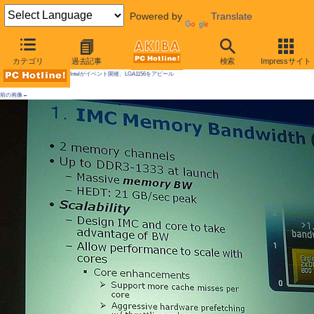
Powered by
Translate
AKIBA PC Hotline! 2009年9月12日号
カテゴリ
過去記事
検索
Impressサイト
Intelがイベント開催、LGA1156をアピール
前の画像←