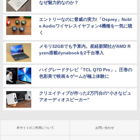
なぜ魅力的なのか？
エントリーなのに脅威の実力!「Osprey」Nobl
e Audioワイヤレスイヤフォン4機種を一気に聴
く
メモリ32GBでも予算内。産経新聞社がAMD R
yzen搭載dynabookを2千台導入
ハイグレードテレビ「TCL Q7D Pro」。圧巻の
色彩美で映画＆ゲームが極上体験に
クリエイティブが作った2万円台の“小さなピュ
アオーディオスピーカー”
本サイトのご利用について
お問い合わせ