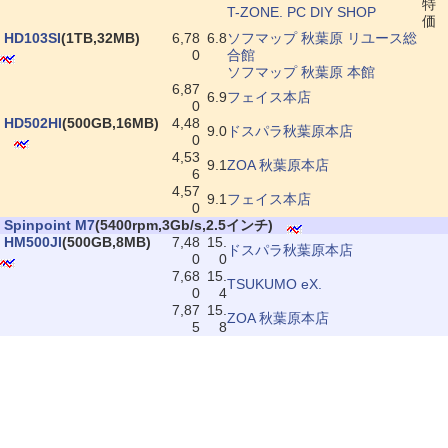
特
T-ZONE. PC DIY SHOP
価
|
HD103SI
(1TB,32MB)
6,78
6.8
ソフマップ 秋葉原 リユース総
0
合館
ソフマップ 秋葉原 本館
6,87
6.9
フェイス本店
0
|
HD502HI
(500GB,16MB)
4,48
9.0
ドスパラ秋葉原本店
0
4,53
9.1
ZOA 秋葉原本店
6
4,57
9.1
フェイス本店
0
|
Spinpoint M7
(5400rpm,3Gb/s,2.5インチ)
|
HM500JI
(500GB,8MB)
7,48
15.
ドスパラ秋葉原本店
0
0
7,68
15.
TSUKUMO eX.
0
4
7,87
15.
ZOA 秋葉原本店
5
8