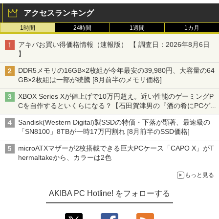
アクセスランキング
1時間
24時間
1週間
1カ月
アキバお買い得価格情報（速報版） 【 調査日：2026年8月6日
】
DDR5メモリの16GB×2枚組が今年最安の39,980円、大容量の64
GB×2枚組は一部が続騰 [8月前半のメモリ価格]
XBOX Series Xが値上げで10万円超え。近い性能のゲーミングP
Cを自作するといくらになる？【石田賀津男の『酒の肴にPCゲ
ーム』】
Sandisk(Western Digital)製SSDの特価・下落が顕著、最速級の
「SN8100」8TBが一時17万円割れ [8月前半のSSD価格]
microATXマザーが2枚搭載できる巨大PCケース「CAPO X」がT
hermaltakeから、カラーは2色
もっと見る
AKIBA PC Hotline! をフォローする