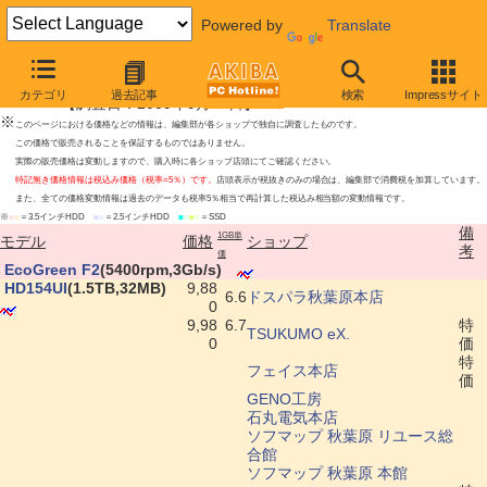
Powered by
Translate
SAMSUNG HDD/SSD最安値上位ショップ
カテゴリ
過去記事
検索
Impressサイト
【調査日：2009年9月10日】
※
このページにおける価格などの情報は、編集部が各ショップで独自に調査したものです。
この価格で販売されることを保証するものではありません。
実際の販売価格は変動しますので、購入時に各ショップ店頭にてご確認ください。
特記無き価格情報は税込み価格（税率=5％）です。
店頭表示が税抜きのみの場合は、編集部で消費税を加算しています。
また、全ての価格変動情報は過去のデータも税率5％相当で再計算した税込み相当額の変動情報です。
※
■
■
＝3.5インチHDD
■
■
＝2.5インチHDD
■
■
■
■
＝SSD
備
1GB単
モデル
価格
ショップ
考
価
|
EcoGreen F2
(5400rpm,3Gb/s)
|
HD154UI
(1.5TB,32MB)
9,88
6.6
ドスパラ秋葉原本店
0
9,98
6.7
特
TSUKUMO eX.
0
価
特
フェイス本店
価
GENO工房
石丸電気本店
ソフマップ 秋葉原 リユース総
合館
ソフマップ 秋葉原 本館