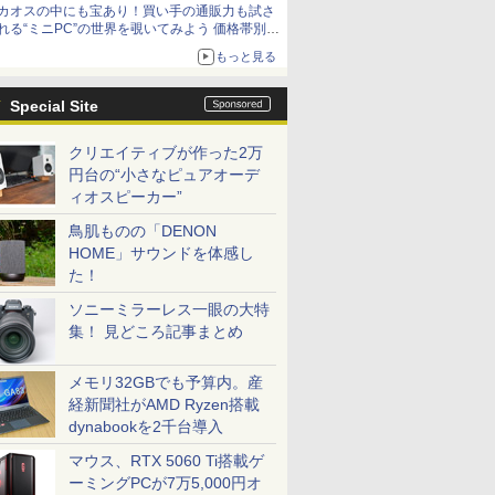
カオスの中にも宝あり！買い手の通販力も試さ
れる“ミニPC”の世界を覗いてみよう 価格帯別に
仕様や特徴を整理、11製品をピックアップ text
もっと見る
by 石川 ひさよし
Special Site
クリエイティブが作った2万
円台の“小さなピュアオーデ
ィオスピーカー”
鳥肌ものの「DENON
HOME」サウンドを体感し
た！
ソニーミラーレス一眼の大特
集！ 見どころ記事まとめ
メモリ32GBでも予算内。産
経新聞社がAMD Ryzen搭載
dynabookを2千台導入
マウス、RTX 5060 Ti搭載ゲ
ーミングPCが7万5,000円オ