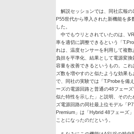
解説セッションでは、同社広報の
P55世代から導入された新機能を多
した。
中でもウリとされていたのは、VR
率を適切に調整できるという「T.Pro
れは、温度センサーを利用して複数
負担を平準化、結果として電源変換
容量を改善できるというもの。これ
ズ数を増やすのと似たような効果も
で、同社の実験では「T.Probeを備
ーズの電源回路と普通の48フェー
似た特性を示した」と説明、そのた
ズ電源回路の同社最上位モデル「P7P
Premium」は「Hybrid 48フェー
ことになったのだという。
ちなみにこの機能はASUSの独自