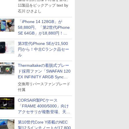
11製品をピックアップ text by
石川 ひさよし
「iPhone 14 128GB」が
58,880円、「第2世代iPhone
SE 64GB」が18,880円！中
古Bランク品セール
第3世代iPhone SEが21,500
円から！中古Cランク品セー
ル
Thermaltakeの着脱式ブレー
ド採用ファン「SWAFAN 120
EX INFINITY ARGB Sync」
に単品パッケージ
交換用リバースファンブレード
付属
CORSAIR製PCケース
「FRAME 4000/5000」向け
アクセサリが複数登場、天然
木製パネルや背面コネクタ対
第10世代Core Y搭載のNEC
応トレイなど
製12.5インチノートが17,800