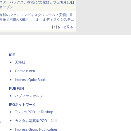
スターバックス、横浜に“文化財カフェ”8月10日
オープン
令和のファミコンディスクシステム？安価に書
き換え可能なGB用「しましまディスクシステ
ム」
もっと見る
ICE
天海社
ス
Comic curea
impress QuickBooks
PUBFUN
パブファンセルフ
IPGネットワーク
TシャツPOD pTa.shop
カスタム写真集POD fabli
e
Impress Group Publication