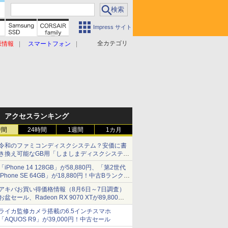
Impress サイト
全カテゴリ
原情報
スマートフォン
アクセスランキング
時間
24時間
1週間
1カ月
令和のファミコンディスクシステム？安価に書
き換え可能なGB用「しましまディスクシステ
ム」
「iPhone 14 128GB」が58,880円、「第2世代
iPhone SE 64GB」が18,880円！中古Bランク品
セール
アキバお買い得価格情報（8月6日～7日調査）
お盆セール、Radeon RX 9070 XTが89,800
円、水平周波数24.8kHz対応の17型モニターが
ライカ監修カメラ搭載の6.5インチスマホ
9,801円、暑さ指数連動セール ほか
「AQUOS R9」が39,000円！中古セール