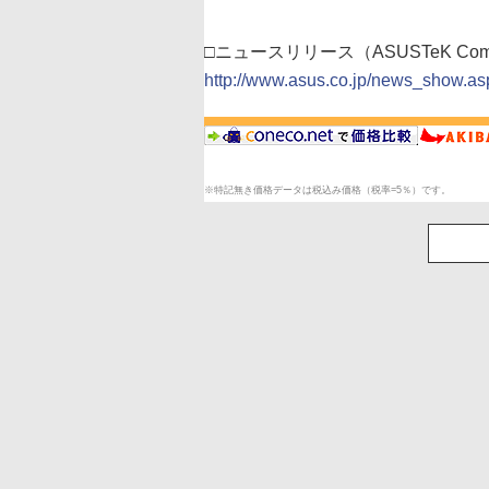
□ニュースリリース（ASUSTeK Comp
http://www.asus.co.jp/news_show.a
※特記無き価格データは税込み価格（税率=5％）です。