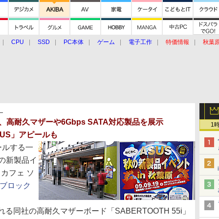
CPU
SSD
PC本体
ゲーム
電子工作
特価情報
秋葉
グルメ
イベント
価格動向
】
、高耐久マザーや6Gbps SATA対応製品を展示
1
SUS」アピールも
ールする一
秋の新製品イ
、カフェ ソ
ブロック
社の高耐久マザーボード「SABERTOOTH 55i」