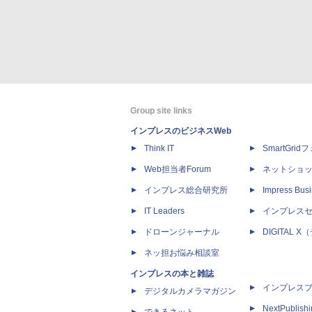
Group site links
インプレスのビジネスWeb
Think IT
SmartGri
Web担当者Forum
ネットショ
インプレス総合研究所
Impress Busi
IT Leaders
インプレス
ドローンジャーナル
DIGITAL
ネッ担お悩み相談室
インプレスの本と雑誌
インプレス
デジタルカメラマガジン
NextPublish