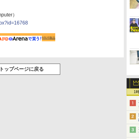
uter）
spx?id=16768
ASUS製品
トップページに戻る
1