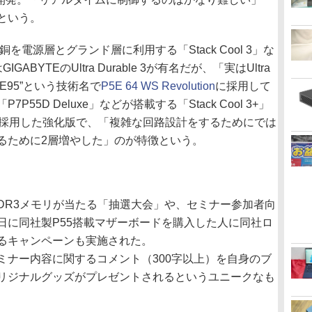
という。
電源層とグランド層に利用する「Stack Cool 3」な
YTEのUltra Durable 3が有名だが、「実はUltra
“HE95”という技術名で
P5E 64 WS Revolution
に採用して
5D Deluxe」などが搭載する「Stack Cool 3+」
を採用した強化版で、「複雑な回路設計をするためにでは
るために2層増やした」のが特徴という。
やDDR3メモリが当たる「抽選大会」や、セミナー参加者向
日に同社製P55搭載マザーボードを購入した人に同社ロ
るキャンペーンも実施された。
ナー内容に関するコメント（300字以上）を自身のブ
リジナルグッズがプレゼントされるというユニークなも