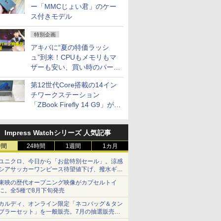
ー「MMCじょい君」のケー
ス付きモデル
特別企画
アキバに“夏の特価ラッシ
ュ”到来！CPUもメモリもマ
ザーも安い、買い時のパーツ
は？【8月7日(金)22時配信】
第12世代Core搭載の14イン
チワークステーション
「ZBook Firefly 14 G9」が
79,800円！秋葉原で中古PC
セール
Impress Watchシリーズ 人気記事
時間
24時間
1週間
1カ月
ユニクロ、今日から「お盆特別セール」。涼感
シアサッカーワンピース待望値下げ、撥水ギア
ショーツは1990円に
東映の歴代オープニング映像がカプセルトイ
に。全5種で8月下旬発売
カルディ、オンライン限定「ネコバッグ＆タン
ブラーセット」を一般販売。7月の抽選販売の
当選無効分