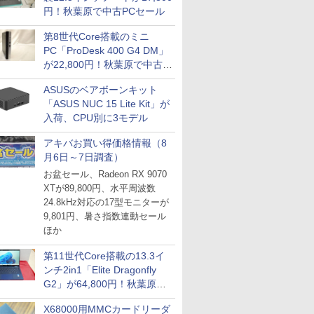
円！秋葉原で中古PCセール
第8世代Core搭載のミニ
PC「ProDesk 400 G4 DM」
が22,800円！秋葉原で中古
PCセール
ASUSのベアボーンキット
「ASUS NUC 15 Lite Kit」が
入荷、CPU別に3モデル
アキバお買い得価格情報（8
月6日～7日調査）
お盆セール、Radeon RX 9070
XTが89,800円、水平周波数
24.8kHz対応の17型モニターが
9,801円、暑さ指数連動セール
ほか
第11世代Core搭載の13.3イ
ンチ2in1「Elite Dragonfly
G2」が64,800円！秋葉原で
中古PCセール
X68000用MMCカードリーダ