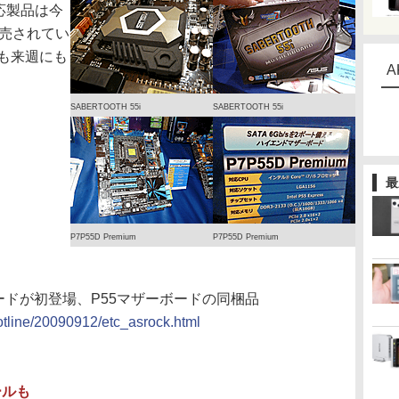
対応製品は今
か発売されてい
m」も来週にも
A
SABERTOOTH 55i
SABERTOOTH 55i
最
P7P55D Premium
P7P55D Premium
TAカードが初登場、P55マザーボードの同梱品
hotline/20090912/etc_asrock.html
ールも