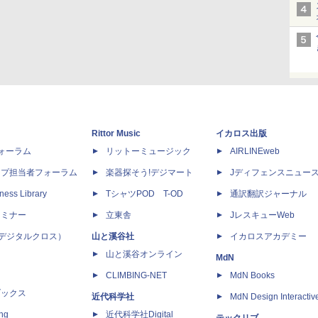
Rittor Music
イカロス出版
dフォーラム
リットーミュージック
AIRLINEweb
ップ担当者フォーラム
楽器探そう!デジマート
Jディフェンスニュー
ness Library
TシャツPOD T-OD
通訳翻訳ジャーナル
セミナー
立東舎
JレスキューWeb
 X（デジタルクロス）
山と溪谷社
イカロスアカデミー
山と溪谷オンライン
MdN
CLIMBING-NET
MdN Books
ブックス
近代科学社
MdN Design Interactiv
ing
近代科学社Digital