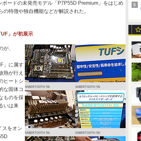
ンボードの未発売モデル「P7P55D Premium」をはじめ
らの特徴や独自機能などが解説された。
TUF」が初展示
のが、
F」に属す
放熱が行え
のヒートシ
SABERTOOTH 55i
SABERTOOTH 55i
的な固体コ
なものを採
るいは来
ェイスをオン
SABERTOOTH 55i
SABERTOOTH 55i
5D