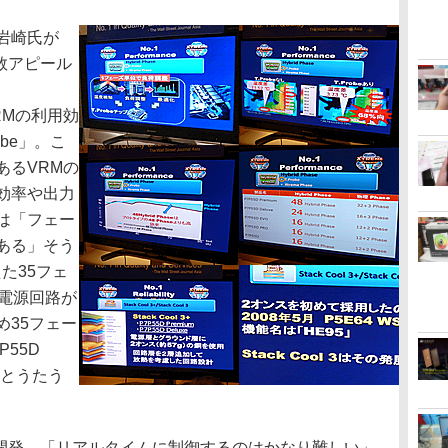
岩崎氏が
数アピール
Mの利用効
be」。こ
あるVRMの
効率や出力
は「フェー
ある」そう
えた35フェ
ズ電源回路が
め35フェー
55D
ズ」とうたう
開発。「リアルタイムに制御するのはかなり難しい」