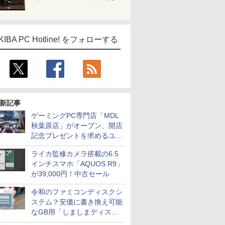
KIBA PC Hotline! をフォローする
新記事
ゲーミングPC専門店「MDL
秋葉原店」がオープン、開店
記念プレゼントを求めるユー
ザーが押し寄せ長蛇の列に
ライカ監修カメラ搭載の6.5
インチスマホ「AQUOS R9」
が39,000円！中古セール
令和のファミコンディスクシ
ステム？安価に書き換え可能
なGB用「しましまディスク
システム」