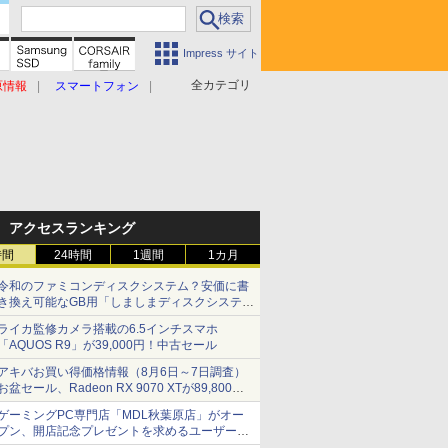
Impress サイト
全カテゴリ
原情報
スマートフォン
アクセスランキング
時間
24時間
1週間
1カ月
令和のファミコンディスクシステム？安価に書
き換え可能なGB用「しましまディスクシステ
ム」
ライカ監修カメラ搭載の6.5インチスマホ
「AQUOS R9」が39,000円！中古セール
アキバお買い得価格情報（8月6日～7日調査）
お盆セール、Radeon RX 9070 XTが89,800
円、水平周波数24.8kHz対応の17型モニターが
ゲーミングPC専門店「MDL秋葉原店」がオー
9,801円、暑さ指数連動セール ほか
プン、開店記念プレゼントを求めるユーザーが
押し寄せ長蛇の列に