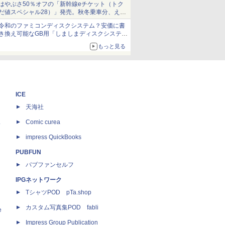
はやぶさ50％オフの「新幹線eチケット（トク
だ値スペシャル28）」発売。秋冬乗車分、えき
ねっと限定
令和のファミコンディスクシステム？安価に書
き換え可能なGB用「しましまディスクシステ
ム」
もっと見る
ICE
天海社
ス
Comic curea
impress QuickBooks
PUBFUN
パブファンセルフ
IPGネットワーク
TシャツPOD pTa.shop
カスタム写真集POD fabli
e
Impress Group Publication