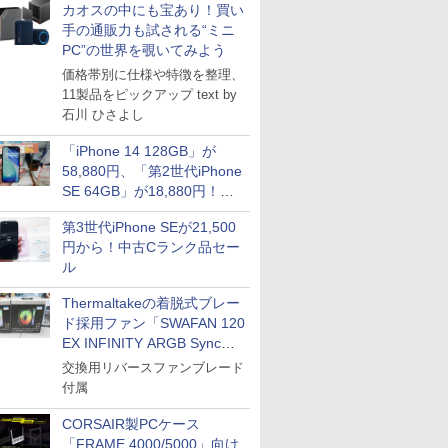
カオスの中にも宝あり！買い
手の通販力も試される“ミニ
PC”の世界を覗いてみよう
価格帯別に仕様や特徴を整理、
11製品をピックアップ text by
石川 ひさよし
「iPhone 14 128GB」が
58,880円、「第2世代iPhone
SE 64GB」が18,880円！中
古Bランク品セール
第3世代iPhone SEが21,500
円から！中古Cランク品セー
ル
Thermaltakeの着脱式ブレー
ド採用ファン「SWAFAN 120
EX INFINITY ARGB Sync」
に単品パッケージ
交換用リバースファンブレード
付属
CORSAIR製PCケース
「FRAME 4000/5000」向け