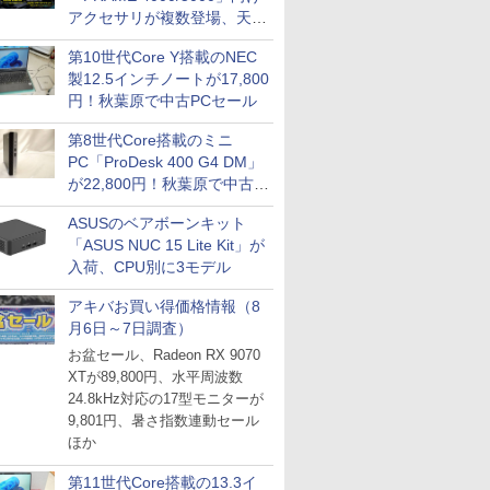
アクセサリが複数登場、天然
木製パネルや背面コネクタ対
第10世代Core Y搭載のNEC
応トレイなど
製12.5インチノートが17,800
円！秋葉原で中古PCセール
第8世代Core搭載のミニ
PC「ProDesk 400 G4 DM」
が22,800円！秋葉原で中古
PCセール
ASUSのベアボーンキット
「ASUS NUC 15 Lite Kit」が
入荷、CPU別に3モデル
アキバお買い得価格情報（8
月6日～7日調査）
お盆セール、Radeon RX 9070
XTが89,800円、水平周波数
24.8kHz対応の17型モニターが
9,801円、暑さ指数連動セール
ほか
第11世代Core搭載の13.3イ