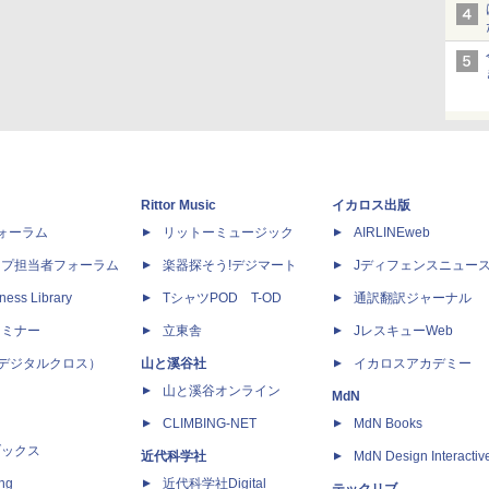
Rittor Music
イカロス出版
dフォーラム
リットーミュージック
AIRLINEweb
ップ担当者フォーラム
楽器探そう!デジマート
Jディフェンスニュー
ness Library
TシャツPOD T-OD
通訳翻訳ジャーナル
セミナー
立東舎
JレスキューWeb
 X（デジタルクロス）
山と溪谷社
イカロスアカデミー
山と溪谷オンライン
MdN
CLIMBING-NET
MdN Books
ブックス
近代科学社
MdN Design Interactiv
ing
近代科学社Digital