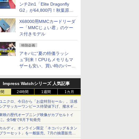
ンチ2in1「Elite Dragonfly
G2」が64,800円！秋葉原で
中古PCセール
X68000用MMCカードリーダ
ー「MMCじょい君」のケー
ス付きモデル
特別企画
アキバに“夏の特価ラッシ
ュ”到来！CPUもメモリもマ
ザーも安い、買い時のパーツ
は？【8月7日(金)22時配信】
Impress Watchシリーズ 人気記事
時間
24時間
1週間
1カ月
ユニクロ、今日から「お盆特別セール」。涼感
シアサッカーワンピース待望値下げ、撥水ギア
ショーツは1990円に
東映の歴代オープニング映像がカプセルトイ
に。全5種で8月下旬発売
カルディ、オンライン限定「ネコバッグ＆タン
ブラーセット」を一般販売。7月の抽選販売の
当選無効分