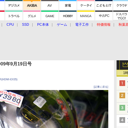
CPU
SSD
PC本体
ゲーム
電子工作
特価情報
秋葉
グルメ
イベント
価格動向
 2009年9月19日号
1
(HDMI-EX35)
[記事に戻る]