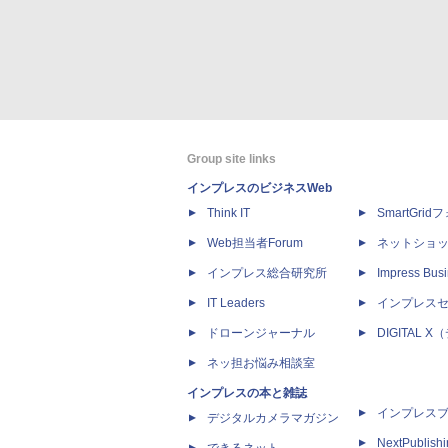
Group site links
インプレスのビジネスWeb
Think IT
SmartGri
Web担当者Forum
ネットショ
インプレス総合研究所
Impress Busi
IT Leaders
インプレス
ドローンジャーナル
DIGITAL
ネッ担お悩み相談室
インプレスの本と雑誌
インプレス
デジタルカメラマガジン
NextPublish