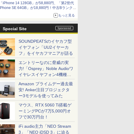
「iPhone 14 128GB」が58,880円、「第2世代
iPhone SE 64GB」が18,880円！中古Bランク品
セール
もっと見る
Special Site
SOUNDPEATSのイヤカフ型
イヤフォン「UU2イヤーカ
フ」をイヤカフマニアが語る
エントリーなのに脅威の実
力!「Osprey」Noble Audioワ
イヤレスイヤフォン4機種を
一気に聴く
Amazon プライムデー過去最
安! Anker注目プロジェクタ
ー3モデルを使ってみた
マウス、RTX 5060 Ti搭載ゲ
ーミングPCが7万5,000円オ
フで30万円台！
iFi audio主力「NEO Stream
3」「NEO iDSD 3」に迫る