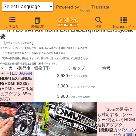
Powered by
Translate
2009年9月19日号
カテゴリ
過去記事
検索
Impressサイト
TFTEC JAPAN HDMI EXTENDER(HDMI-EX35)の概
要
[
]
製品ジャンル：
そのほか
※このページにおける価格などは、編集部が店頭表示を独自に調査したものです。
この価格で販売されることを保証するものではありません。
実際の販売価格は変動しますので、購入時に各ショップ店頭にてご確認ください。
※特記無き価格情報は税込み価格（税率=5％）です。
メーカー/製品名
価格(円)
ショップ
備考
|
●
TFTEC JAPAN
3,980
テクノハウス東映
HDMI EXTENDE
R(HDMI-EX35)
3,980
パソコンショップ アーク
(HDMIケーブル延
長アダプタ,35m
3,980
パソコンハウス東映
対応)
「35mの延長に
も対応する」(パッ
ケージ)というHDMI
延長アダプタ。
[撮影協力:
パソコン
ハウス東映
]