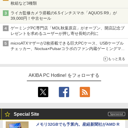
枚組など3種類
ライカ監修カメラ搭載の6.5インチスマホ「AQUOS R9」が
39,000円！中古セール
ゲーミングPC専門店「MDL秋葉原店」がオープン、開店記念プ
レゼントを求めるユーザーが押し寄せ長蛇の列に
microATXマザーが2枚搭載できる巨大PCケース、USBケーブル
チェッカー、Noctua×Pulsarコラボのファン内蔵ゲーミングマウ
ス、キーボード配布に多数の人が殺到 ほか 秋葉原の気になるニ
もっと見る
ュース（8月3日～9日分）
AKIBA PC Hotline! をフォローする
Special Site
メモリ32GBでも予算内。産経新聞社がAMD R