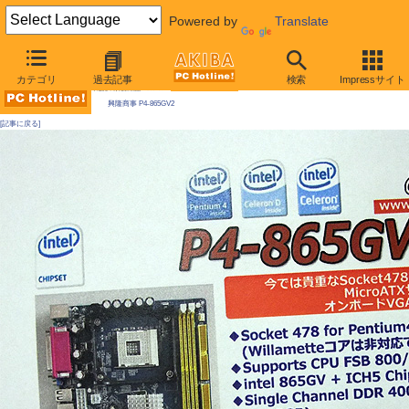
Powered by
Translate
AKIBA PC Hotline! 2009年10月3日号
カテゴリ
過去記事
検索
Impressサイト
今週見つけた新製品：Socket 478マザーボード
興隆商事 P4-865GV2
[記事に戻る]