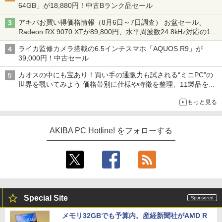
64GB」が18,880円！中古Bランク品セール
アキバお買い得価格情報（8月6日～7日調査） お盆セール、
Radeon RX 9070 XTが89,800円、水平周波数24.8kHz対応の17
型モニターが9,801円、暑さ指数連動セール ほか
ライカ監修カメラ搭載の6.5インチスマホ「AQUOS R9」が
39,000円！中古セール
カオスの中にも宝あり！買い手の通販力も試される“ミニPC”の
世界を覗いてみよう 価格帯別に仕様や特徴を整理、11製品をピ
ックアップ text by 石川 ひさよし
もっと見る
AKIBA PC Hotline! をフォローする
Special Site
メモリ32GBでも予算内。産経新聞社がAMD R