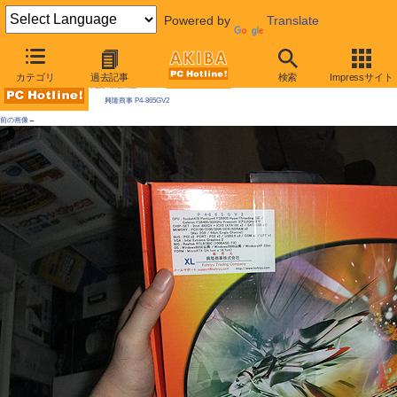
Powered by
Translate
AKIBA PC Hotline! 2009年10月3日号
カテゴリ
過去記事
検索
Impressサイト
今週見つけた新製品：Socket 478マザーボード
興隆商事 P4-865GV2
前の画像←