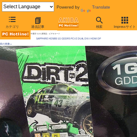
Powered by
Translate
AKIBA PC Hotline! 2009年10月3日号
カテゴリ
過去記事
検索
Impressサイト
Radeon HD 5850が発売に、早くも争奪戦
今週見つけた新製品：ビデオカード
SAPPHIRE HD5850 1G GDDR5 PCI-E DUAL DVI-I HDMI DP
前の画像←