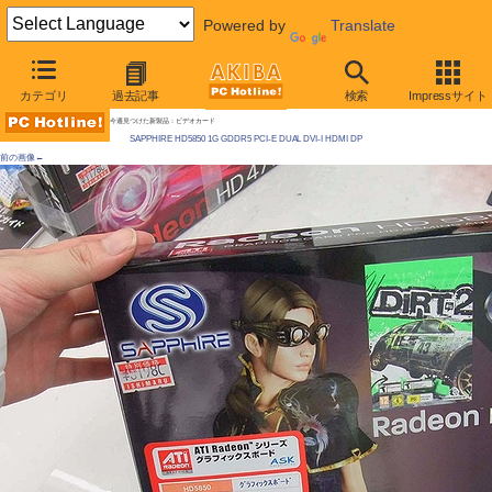
Powered by
Translate
AKIBA PC Hotline! 2009年10月3日号
カテゴリ
過去記事
検索
Impressサイト
Radeon HD 5850が発売に、早くも争奪戦
今週見つけた新製品：ビデオカード
SAPPHIRE HD5850 1G GDDR5 PCI-E DUAL DVI-I HDMI DP
前の画像←