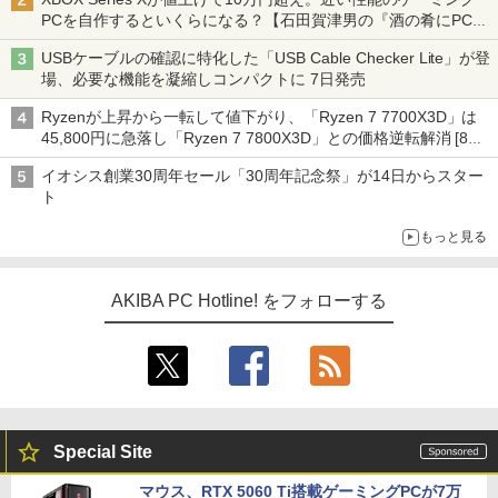
PCを自作するといくらになる？【石田賀津男の『酒の肴にPCゲ
ーム』】
USBケーブルの確認に特化した「USB Cable Checker Lite」が登
場、必要な機能を凝縮しコンパクトに 7日発売
Ryzenが上昇から一転して値下がり、「Ryzen 7 7700X3D」は
45,800円に急落し「Ryzen 7 7800X3D」との価格逆転解消 [8月
前半のCPU価格]
イオシス創業30周年セール「30周年記念祭」が14日からスター
ト
もっと見る
AKIBA PC Hotline! をフォローする
Special Site
マウス、RTX 5060 Ti搭載ゲーミングPCが7万