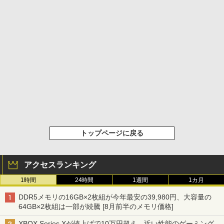
トップページに戻る
アクセスランキング
1時間
24時間
1週間
1カ月
DDR5メモリの16GB×2枚組が今年最安の39,980円、大容量の
64GB×2枚組は一部が続騰 [8月前半のメモリ価格]
XBOX Series Xが値上げで10万円超え。近い性能のゲーミング