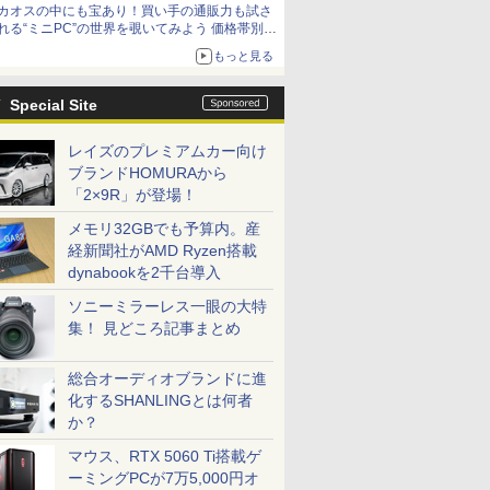
カオスの中にも宝あり！買い手の通販力も試さ
れる“ミニPC”の世界を覗いてみよう 価格帯別に
仕様や特徴を整理、11製品をピックアップ text
もっと見る
by 石川 ひさよし
Special Site
レイズのプレミアムカー向け
ブランドHOMURAから
「2×9R」が登場！
メモリ32GBでも予算内。産
経新聞社がAMD Ryzen搭載
dynabookを2千台導入
ソニーミラーレス一眼の大特
集！ 見どころ記事まとめ
総合オーディオブランドに進
化するSHANLINGとは何者
か？
マウス、RTX 5060 Ti搭載ゲ
ーミングPCが7万5,000円オ