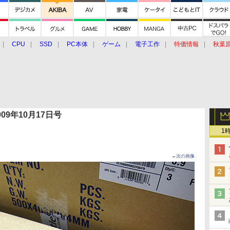
CPU
SSD
PC本体
ゲーム
電子工作
特価情報
秋葉
グルメ
イベント
価格動向
 2009年10月17日号
1
→次の画像