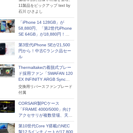
11製品をピックアップ text by
石川 ひさよし
「iPhone 14 128GB」が
58,880円、「第2世代iPhone
SE 64GB」が18,880円！中
古Bランク品セール
第3世代iPhone SEが21,500
円から！中古Cランク品セー
ル
Thermaltakeの着脱式ブレー
ド採用ファン「SWAFAN 120
EX INFINITY ARGB Sync」
に単品パッケージ
交換用リバースファンブレード
付属
CORSAIR製PCケース
「FRAME 4000/5000」向け
アクセサリが複数登場、天然
木製パネルや背面コネクタ対
第10世代Core Y搭載のNEC
応トレイなど
製12.5インチノートが17,800