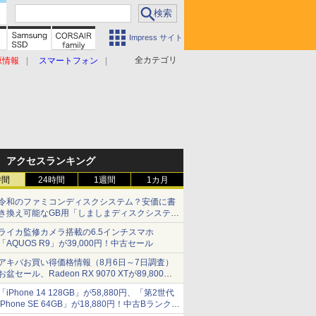
Impress サイト
全カテゴリ
原情報
スマートフォン
アクセスランキング
時間
24時間
1週間
1カ月
令和のファミコンディスクシステム？安価に書
き換え可能なGB用「しましまディスクシステ
ム」
ライカ監修カメラ搭載の6.5インチスマホ
「AQUOS R9」が39,000円！中古セール
アキバお買い得価格情報（8月6日～7日調査）
お盆セール、Radeon RX 9070 XTが89,800
円、水平周波数24.8kHz対応の17型モニターが
「iPhone 14 128GB」が58,880円、「第2世代
9,801円、暑さ指数連動セール ほか
iPhone SE 64GB」が18,880円！中古Bランク品
セール