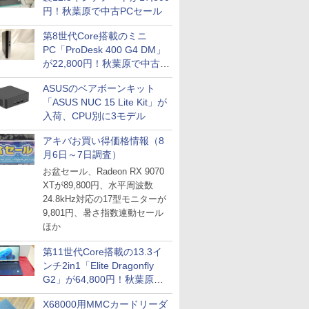
円！秋葉原で中古PCセール
第8世代Core搭載のミニ
PC「ProDesk 400 G4 DM」
が22,800円！秋葉原で中古
PCセール
ASUSのベアボーンキット
「ASUS NUC 15 Lite Kit」が
入荷、CPU別に3モデル
アキバお買い得価格情報（8
月6日～7日調査）
お盆セール、Radeon RX 9070
XTが89,800円、水平周波数
24.8kHz対応の17型モニターが
9,801円、暑さ指数連動セール
ほか
第11世代Core搭載の13.3イ
ンチ2in1「Elite Dragonfly
G2」が64,800円！秋葉原で
中古PCセール
X68000用MMCカードリーダ