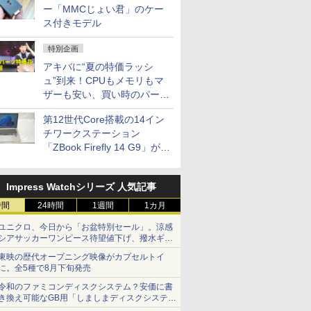
ー「MMCじょい君」のケー
ス付きモデル
特別企画
アキバに“夏の特価ラッシ
ュ”到来！CPUもメモリもマ
ザーも安い、買い時のパーツ
は？【8月7日(金)22時配信】
第12世代Core搭載の14イン
チワークステーション
「ZBook Firefly 14 G9」が
79,800円！秋葉原で中古PC
セール
Impress Watchシリーズ 人気記事
時間
24時間
1週間
1カ月
ユニクロ、今日から「お盆特別セール」。涼感
シアサッカーワンピース待望値下げ、撥水ギア
ショーツは1990円に
東映の歴代オープニング映像がカプセルトイ
に。全5種で8月下旬発売
令和のファミコンディスクシステム？安価に書
き換え可能なGB用「しましまディスクシステ
ム」