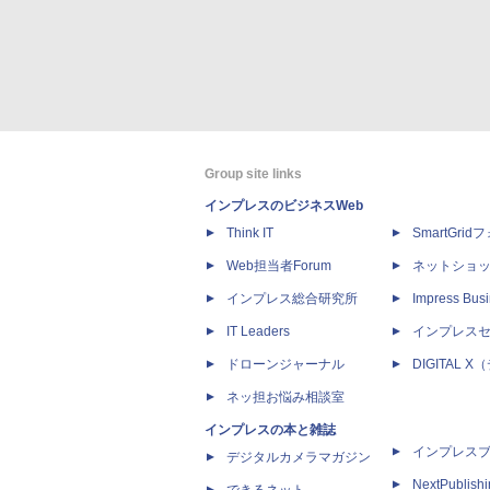
Group site links
インプレスのビジネスWeb
Think IT
SmartGri
Web担当者Forum
ネットショ
インプレス総合研究所
Impress Busi
IT Leaders
インプレス
ドローンジャーナル
DIGITAL
ネッ担お悩み相談室
インプレスの本と雑誌
インプレス
デジタルカメラマガジン
NextPublish