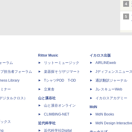
Rittor Music
イカロス出版
dフォーラム
リットーミュージック
AIRLINEweb
ップ担当者フォーラム
楽器探そう!デジマート
Jディフェンスニュー
ness Library
TシャツPOD T-OD
通訳翻訳ジャーナル
セミナー
立東舎
JレスキューWeb
 X（デジタルクロス）
山と溪谷社
イカロスアカデミー
山と溪谷オンライン
MdN
CLIMBING-NET
MdN Books
ブックス
近代科学社
MdN Design Interactiv
ing
近代科学社Digital