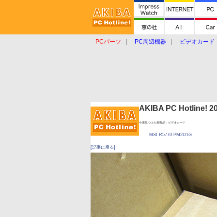
PCパーツ
PC周辺機器
ビデオカード
タブレット
おもしろグッズ
ショップ
AKIBA PC Hotline!
今週見つけた新製品：ビデオカード
MSI R5770-PM2D1G
[記事に戻る]