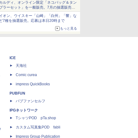
カルディ、オンライン限定「ネコバッグ＆タン
ブラーセット」を一般販売。7月の抽選販売の
当選無効分
イオン、ウイスキー「山崎」「白州」「響」な
ど7種を抽選販売。応募は本日20時まで
もっと見る
ICE
天海社
ス
Comic curea
impress QuickBooks
PUBFUN
パブファンセルフ
IPGネットワーク
TシャツPOD pTa.shop
カスタム写真集POD fabli
e
Impress Group Publication