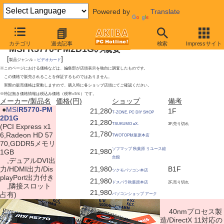
Powered by
Translate
2009年10月17日号
カテゴリ
過去記事
検索
Impressサイト
MSI R5770-PM2D1Gの概要
[
]
製品ジャンル：
ビデオカード
※このページにおける価格などは、編集部が店頭表示を独自に調査したものです。
この価格で販売されることを保証するものではありません。
実際の販売価格は変動しますので、購入時に各ショップ店頭にてご確認ください。
※特記無き価格情報は税込み価格（税率=5％）です。
メーカー/製品名
価格(円)
ショップ
備考
|
●
MSI
R5770-PM
21,280
1F
T-ZONE. PC DIY SHOP
2D1G
21,280
TSUKUMO eX.
3F,売り切れ
(PCI Express x1
21,780
6,Radeon HD 57
TWOTOP秋葉原本店
70,GDDR5メモリ
ソフマップ 秋葉原 リユース総
21,980
1GB
合館
,デュアルDVI出
力/HDMI出力/Dis
21,980
B1F
ツクモパソコン本店
playPort出力付き
21,980
ドスパラ秋葉原本店
2F,売り切れ
,隣接スロット
21,980
占有)
パソコンショップ アーク
40nmプロセス製
造/DirectX 11対応の