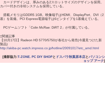
カードデザインは、厚みのある2スロットサイズのデザインを採用。
カバー付きの冷却システムを採用している。
搭載メモリはGDDR5 1GB。映像端子はHDMI、DisplayPort、DVI（2
基）を装備。PCI Express電源端子は6ピンタイプを1基備えている。
PCゲームソフト「Colin McRae: DiRT 2」が付属している。
□関連記事
【10月17日】Radeon HD 5770/5750が各社から発売(今週見つけた新
製品)
http://akiba-pc.watch.impress.co.jp/hotline/20091017/etc_amd.html
[撮影協力:
T-ZONE. PC DIY SHOP
と
ドスパラ秋葉原本店
と
パソコンシ
ョップ アーク
]