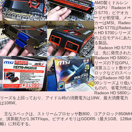
AMD製ミドルレン
ジGPU「Radeon H
D 5770」ビデオカ
ードが初登場。メー
カーはMSI。Radeo
n HD 5770はRadeo
n HD 5700シリーズ
の上位モデルにあた
る製品。
Radeon HD 5770
は、先に発売された
Radeon HD 5800シ
リーズの下位GPU。
演算ユニット数やク
ロックなどのスペッ
クはRadeon HD 58
00シリーズより低い
ものの、省電力性は
Radeon HD 5800シ
リーズを上回っており、アイドル時の消費電力は18W、最大消費電力
は108W。
主なスペックは、ストリームプロセッサ数800、コアクロック850MH
z、演算能力が1.36TFlops。ビデオメモリはGDDR5（最大1GB、128bit
幅）に対応する。