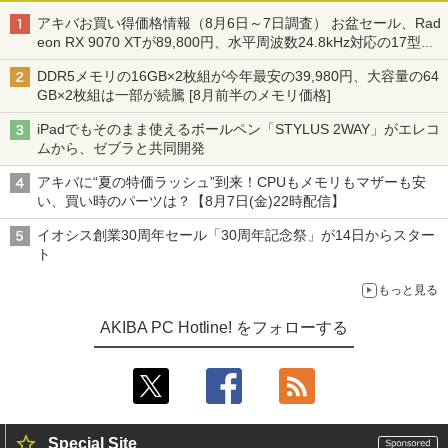
アキバお買い得価格情報（8月6日～7日調査） お盆セール、Rad
eon RX 9070 XTが89,800円、水平周波数24.8kHz対応の17型モ
ニターが9,801円、暑さ指数連動セール ほか
DDR5メモリの16GB×2枚組が今年最安の39,980円、大容量の64
GB×2枚組は一部が続騰 [8月前半のメモリ価格]
iPadでもそのまま使えるボールペン「STYLUS 2WAY」がエレコ
ムから、ゼブラと共同開発
アキバに“夏の特価ラッシュ”到来！CPUもメモリもマザーも安
い、買い時のパーツは？【8月7日(金)22時配信】
イオシス創業30周年セール「30周年記念祭」が14日からスター
ト
もっと見る
AKIBA PC Hotline! をフォローする
Special Site