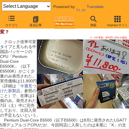
Powered by
Translate
【 2009年11月7日号 】
カテゴリ
過去記事
検索
Impressサイト
謎のCPU「Pentium Dual-Core E6500K」が発売、倍率可
変？
※（11/7更新）発売/売り切れを確認。
クロック倍率可変
タイプと見られる中
国語パッケージの
CPU「Pentium
Dual-Core
E6500K」（以下
E6500K）がごく少
量のみ発売された。
実売価格は11,800円
（詳細は「
今週見つ
けた新製品
」参照の
こと）で、在庫は1
個のみ。発売された
7日（土）中に完売
しており、次回入荷
の予定もないという。
Pentium Dual-Core E6500（以下E6500）は8月に発売されたLGA77
5用デュアルコアCPUだが、今回同店に入荷したのは末尾に「K」の文