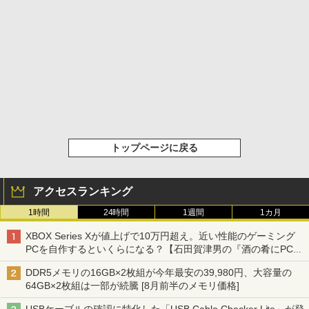
トップページに戻る
アクセスランキング
1時間
24時間
1週間
1カ月
XBOX Series Xが値上げで10万円超え。近い性能のゲーミング
PCを自作するといくらになる？【石田賀津男の『酒の肴にPCゲ
ーム』】
DDR5メモリの16GB×2枚組が今年最安の39,980円、大容量の
64GB×2枚組は一部が続騰 [8月前半のメモリ価格]