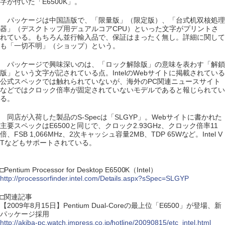
字が付いた「E6500K」。
パッケージは中国語版で、「限量版」（限定版）、「台式机双核処理
器」（デスクトップ用デュアルコアCPU）といった文字がプリントさ
れている。もちろん並行輸入品で、保証はまったく無し。詳細に関して
も「一切不明」（ショップ）という。
パッケージで興味深いのは、「ロック解除版」の意味を表わす「解鎖
版」という文字が記されている点。IntelのWebサイトに掲載されている
公式スペックでは触れられていないが、海外のPC関連ニュースサイト
などではクロック倍率が固定されていないモデルであると報じられてい
る。
同店が入荷した製品のS-Specは「SLGYP」。Webサイトに書かれた
主要スペックはE6500と同じで、クロック2.93GHz、クロック倍率11
倍、FSB 1,066MHz、2次キャッシュ容量2MB、TDP 65Wなど。Intel V
Tなどもサポートされている。
□Pentium Processor for Desktop E6500K（Intel）
http://processorfinder.intel.com/Details.aspx?sSpec=SLGYP
□関連記事
【2009年8月15日】Pentium Dual-Coreの最上位「E6500」が登場、新
パッケージ採用
http://akiba-pc.watch.impress.co.jp/hotline/20090815/etc_intel.html