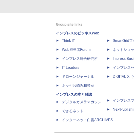
Group site links
インプレスのビジネスWeb
Think IT
SmartGri
Web担当者Forum
ネットショ
インプレス総合研究所
Impress Busi
IT Leaders
インプレス
ドローンジャーナル
DIGITAL
ネッ担お悩み相談室
インプレスの本と雑誌
インプレス
デジタルカメラマガジン
NextPublish
できるネット
インターネット白書ARCHIVES