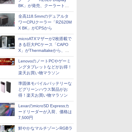
BK」が発売、クーラートッ
プに5インチ液晶搭載
全高118.5mmのデュアルタ
ワーCPUクーラー「RZ620M
X BK」がCPSから
microATXマザーが2枚搭載で
きる巨大PCケース「CAPO
X」がThermaltakeから、カ
ラーは2色
LenovoのノートPCやゲーミ
ングタブレットなどがお得！
楽天お買い物マラソン
準固体モバイルバッテリーな
どグリーンハウス製品がお
得！楽天お買い物マラソン
LexarのmicroSD Expressカ
ードリーダーが入荷、価格は
7,500円
鮮やかなマルチゾーンRGBラ