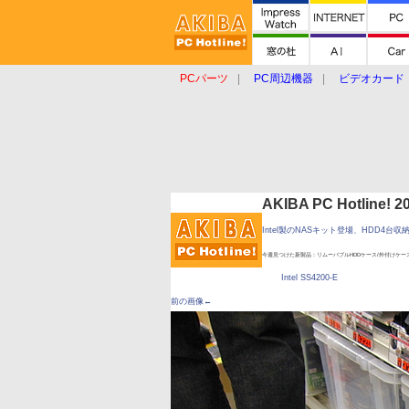
PCパーツ
PC周辺機器
ビデオカード
タブレット
おもしろグッズ
ショップ
AKIBA PC Hotline!
Intel製のNASキット登場、HDD4台収
今週見つけた新製品：リムーバブルHDDケース/外付けケー
Intel SS4200-E
前の画像←