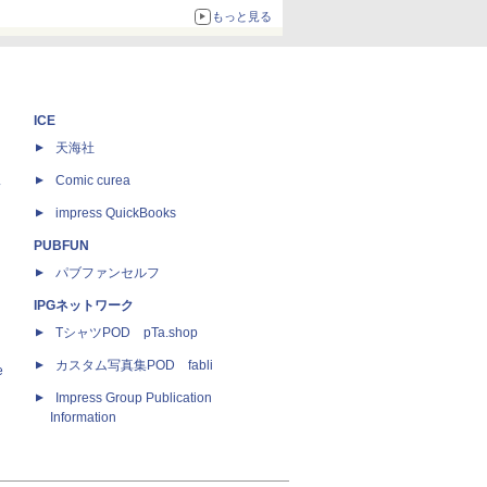
ボリュームアップ
もっと見る
ICE
天海社
ス
Comic curea
impress QuickBooks
PUBFUN
パブファンセルフ
IPGネットワーク
TシャツPOD pTa.shop
カスタム写真集POD fabli
e
Impress Group Publication
Information