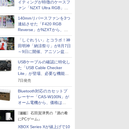
イティングが特徴のケースフ
ァン「NZXT Ultra RGB」が
発売、計8製品
140mmリバースファンを3つ
連結させた「F420 RGB
Reverse」がNZXTから、単
一フレーム採用
「しぐれうい」とコラボ！神
田明神「納涼祭り」が8月7日
～9日に開催、アニソン盆踊
りや屋台グルメなどもあり
USBケーブルの確認に特化し
た「USB Cable Checker
Lite」が登場、必要な機能を
凝縮しコンパクトに
7日発売
Bluetooth対応のカセットプ
レーヤー「CAS-W100N」が
オーム電機から、価格は
5,940円
石田賀津男の『酒の肴
連載
にPCゲーム』
XBOX Series Xが値上げで10