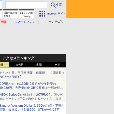
Impress サイト
全カテゴリ
原情報
スマートフォン
アクセスランキング
時間
24時間
1週間
1カ月
アキバお買い得価格情報（速報版） 【 調査日：
2026年8月6日 】
DDR5メモリの16GB×2枚組が今年最安の
39,980円、大容量の64GB×2枚組は一部が続騰
[8月前半のメモリ価格]
XBOX Series Xが値上げで10万円超え。近い性
能のゲーミングPCを自作するといくらになる？
【石田賀津男の『酒の肴にPCゲーム』】
Sandisk(Western Digital)製SSDの特価・下落が
顕著、最速級の「SN8100」8TBが一時17万円
割れ [8月前半のSSD価格]