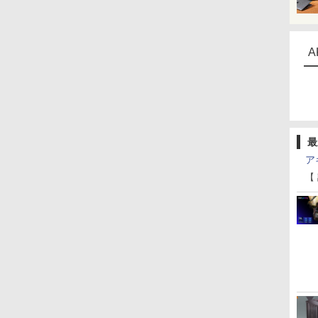
A
最
ア
【