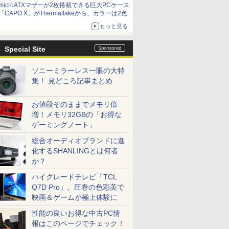
microATXマザーが2枚搭載できる巨大PCケース
「CAPO X」がThermaltakeから、カラーは2色
もっと見る
Special Site
ソニーミラーレス一眼の大特
集！ 見どころ記事まとめ
お値段そのままでメモリ倍
増！メモリ32GBの「お得な
ゲーミングノート」
総合オーディオブランドに進
化するSHANLINGとは何者
か？
ハイグレードテレビ「TCL
Q7D Pro」。圧巻の色彩美で
映画＆ゲームが極上体験に
性能の良いお得な中古PC情
報はこのページでチェック！