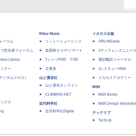
Rittor Music
イカロス出版
dフォーラム
リットーミュージック
AIRLINEweb
ップ担当者フォーラム
楽器探そう!デジマート
Jディフェンスニュー
ness Library
TシャツPOD T-OD
通訳翻訳ジャーナル
セミナー
立東舎
JレスキューWeb
 X（デジタルクロス）
山と溪谷社
イカロスアカデミー
山と溪谷オンライン
MdN
CLIMBING-NET
MdN Books
ブックス
近代科学社
MdN Design Interactiv
ing
近代科学社Digital
テックリブ
TechLib