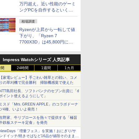
万円超え。近い性能のゲーミ
ングPCを自作するといくら
になる？
相場調査
Ryzenが上昇から一転して値
下がり、「Ryzen 7
7700X3D」は45,800円に急
落し「Ryzen 7 7800X3D」
との価格逆転解消 [8月前半の
Impress Watchシリーズ 人気記事
CPU価格]
時間
24時間
1週間
1カ月
【家電レビュー】手ごわい雑草との戦い、コメ
リの草刈機で完全勝利 掃除機感覚で使えた
NTT島田社長、ソフトバンクのセブン出資に「d
ポイント使えるようにして」
ミスド「Mrs. GREEN APPLE」のコラボドーナ
ツ4種、いよいよ発売！
吉野家、牛リブロースを熱々で提供する「極旨
牛鉄板ステーキ定食」を発売
NewDays「増量フェス」を実施！おにぎり/サ
ンドイッチ/焼きそばなど16品が値段そのままで