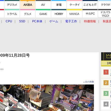
CPU
SSD
PC本体
ゲーム
電子工作
特価情報
秋葉
グルメ
イベント
価格動向
 2009年11月28日号
納
1
スほか
→次の画像