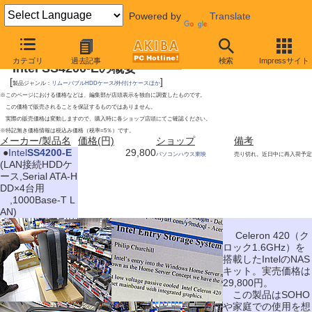
Powered by
Translate
2009年11月28日号
カテゴリ
過去記事
検索
Impressサイト
Intel SS4200-Eの概要
[
]
製品ジャンル：
リムーバブルHDDケース/外付けケースほか
※このページにおける価格などは、編集部が店頭表示を独自に調査したものです。
この価格で販売されることを保証するものではありません。
実際の販売価格は変動しますので、購入時に各ショップ店頭にてご確認ください。
※特記無き価格情報は税込み価格（税率=5％）です。
メーカー/製品名
価格(円)
ショップ
備考
|
●
Intel
SS4200-E
29,800
パソコンハウス東映
売り切れ。近日中に再入荷予定
(LAN接続HDDケ
ース,Serial ATA-H
DD×4台用
,1000Base-T L
AN)
Celeron 420（ク
ロック1.6GHz）を
搭載したIntelのNAS
キット。実売価格は
29,800円。
この製品はSOHO
や家庭での使用を想