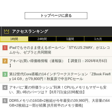
トップページに戻る
アクセスランキング
1時間
24時間
1週間
1カ月
iPadでもそのまま使えるボールペン「STYLUS 2WAY」がエレコ
ムから、ゼブラと共同開発
アキバお買い得価格情報（速報版） 【 調査日：2026年8月6日
】
第12世代Core搭載の14インチワークステーション「ZBook Firefl
y 14 G9」が79,800円！秋葉原で中古PCセール
アキバに“夏の特価ラッシュ”到来！CPUもメモリもマザーも安
い、買い時のパーツは？【8月7日(金)22時配信】
DDR5メモリの16GB×2枚組が今年最安の39,980円、大容量の64
GB×2枚組は一部が続騰 [8月前半のメモリ価格]