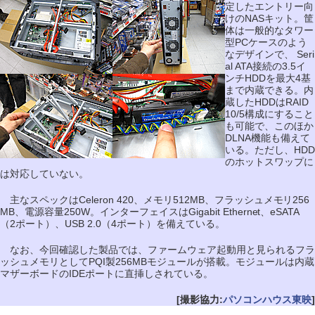
定したエントリー向
けのNASキット。筐
体は一般的なタワー
型PCケースのよう
なデザインで、 Seri
al ATA接続の3.5イ
ンチHDDを最大4基
まで内蔵できる。内
蔵したHDDはRAID
10/5構成にすること
も可能で、このほか
DLNA機能も備えて
いる。ただし、HDD
のホットスワップに
は対応していない。
主なスペックはCeleron 420、メモリ512MB、フラッシュメモリ256
MB、電源容量250W。インターフェイスはGigabit Ethernet、eSATA
（2ポート）、USB 2.0（4ポート）を備えている。
なお、今回確認した製品では、ファームウェア起動用と見られるフラ
ッシュメモリとしてPQI製256MBモジュールが搭載。モジュールは内蔵
マザーボードのIDEポートに直挿しされている。
[撮影協力:
パソコンハウス東映
]