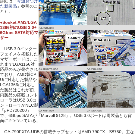
詳細は「
今週見つけ
た新製品
」参照のこ
と）。
●Socket AM3/LGA
1366初のUSB 3.0+
GA-X58A-UD7
6Gbps SATA対応マ
ザー
USB 3.0インター
フェイスを搭載した
マザーボードは、こ
れまでLGA1156対
応品のみが発売され
GA-790FXTA-UD5
GA-X58A-UD7
ており、AMD製CP
Uに対応した製品や
LGA1366に対応し
た製品はこれが初。
両製品の搭載コント
ローラはUSB 3.0コ
ントローラがNEC製
「μPD720200」
GA-X58A-UD7
GA-X58A-UD7
で、6Gbps SATAが「Marvell 9128」。USB 3.0ポートは両製品とも背
面に2つついている。
GA-790FXTA-UD5の搭載チップセットはAMD 790FX＋SB750。主な