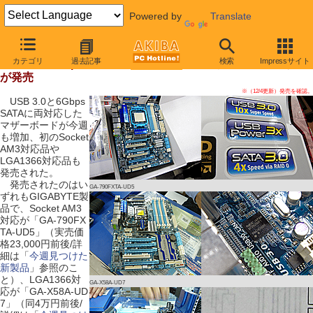
Powered by
Translate
【 2009年12月5日号 】
カテゴリ
過去記事
検索
Impressサイト
USB 3.0+6Gbps SATA対応のSocket AM3やLGA1366マザー
が発売
※（12/4更新）発売を確認。
USB 3.0と6Gbps
SATAに両対応した
マザーボードが今週
も増加、初のSocket
AM3対応品や
LGA1366対応品も
発売された。
発売されたのはい
GA-790FXTA-UD5
ずれもGIGABYTE製
品で、Socket AM3
対応が「GA-790FX
TA-UD5」（実売価
格23,000円前後/詳
細は「
今週見つけた
新製品
」参照のこ
と）、LGA1366対
GA-X58A-UD7
応が「GA-X58A-UD
7」（同4万円前後/