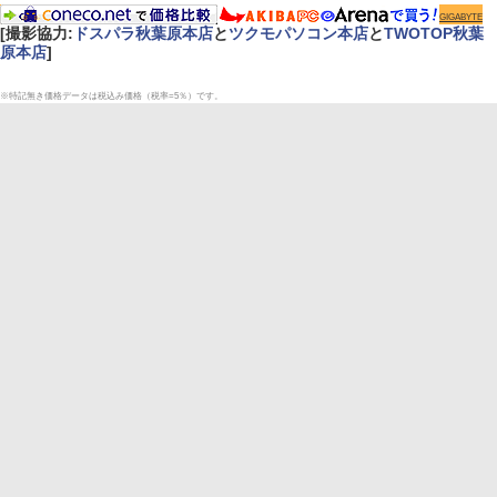
GIGABYTE
[撮影協力:
ドスパラ秋葉原本店
と
ツクモパソコン本店
と
TWOTOP秋葉
原本店
]
※特記無き価格データは税込み価格（税率=5％）です。