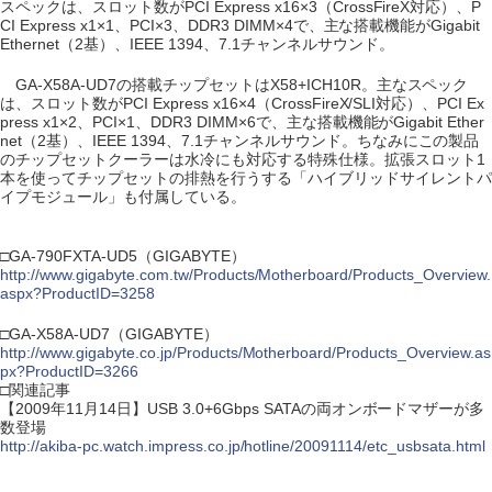
スペックは、スロット数がPCI Express x16×3（CrossFireX対応）、P
CI Express x1×1、PCI×3、DDR3 DIMM×4で、主な搭載機能がGigabit
Ethernet（2基）、IEEE 1394、7.1チャンネルサウンド。
GA-X58A-UD7の搭載チップセットはX58+ICH10R。主なスペック
は、スロット数がPCI Express x16×4（CrossFireX/SLI対応）、PCI Ex
press x1×2、PCI×1、DDR3 DIMM×6で、主な搭載機能がGigabit Ether
net（2基）、IEEE 1394、7.1チャンネルサウンド。ちなみにこの製品
のチップセットクーラーは水冷にも対応する特殊仕様。拡張スロット1
本を使ってチップセットの排熱を行うする「ハイブリッドサイレントパ
イプモジュール」も付属している。
□GA-790FXTA-UD5（GIGABYTE）
http://www.gigabyte.com.tw/Products/Motherboard/Products_Overview.
aspx?ProductID=3258
□GA-X58A-UD7（GIGABYTE）
http://www.gigabyte.co.jp/Products/Motherboard/Products_Overview.as
px?ProductID=3266
□関連記事
【2009年11月14日】USB 3.0+6Gbps SATAの両オンボードマザーが多
数登場
http://akiba-pc.watch.impress.co.jp/hotline/20091114/etc_usbsata.html