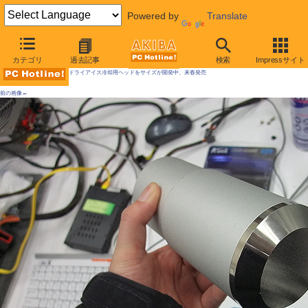
Powered by
Translate
AKIBA PC Hotline! 2009年12月12日号
カテゴリ
過去記事
検索
Impressサイト
ドライアイス冷却用ヘッドをサイズが開発中、来春発売
前の画像←