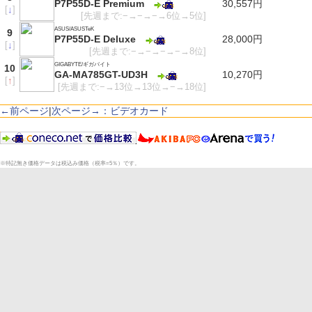
P7P55D-E Premium
30,557円
[
↓
]
[先週まで:−→−→−→6位→5位]
ASUS/ASUSTeK
9
P7P55D-E Deluxe
28,000円
[
↓
]
[先週まで:−→−→−→−→8位]
GIGABYTE/ギガバイト
10
GA-MA785GT-UD3H
10,270円
[
↑
]
[先週まで:−→13位→13位→−→18位]
←前ページ
|
次ページ→：ビデオカード
※特記無き価格データは税込み価格（税率=5％）です。