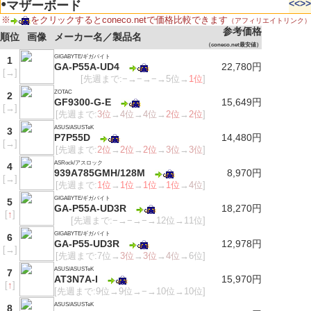
●
<<
>>
マザーボード
※
をクリックするとconeco.netで価格比較できます
（アフィリエイトリンク）
参考価格
順位
画像
メーカー名／製品名
（coneco.net最安値）
GIGABYTE/ギガバイト
1
GA-P55A-UD4
22,780円
[
→
]
[先週まで:−→−→−→5位→
1位
]
ZOTAC
2
GF9300-G-E
15,649円
[
→
]
[先週まで:
3位
→
4位
→
4位
→
2位
→
2位
]
ASUS/ASUSTeK
3
P7P55D
14,480円
[
→
]
[先週まで:
2位
→
2位
→
2位
→
3位
→
3位
]
ASRock/アスロック
4
939A785GMH/128M
8,970円
[
→
]
[先週まで:
1位
→
1位
→
1位
→
1位
→
4位
]
GIGABYTE/ギガバイト
5
GA-P55A-UD3R
18,270円
[
↑
]
[先週まで:−→−→−→12位→11位]
GIGABYTE/ギガバイト
6
GA-P55-UD3R
12,978円
[
→
]
[先週まで:7位→
3位
→
3位
→
4位
→6位]
ASUS/ASUSTeK
7
AT3N7A-I
15,970円
[
↑
]
[先週まで:9位→9位→−→10位→10位]
ASUS/ASUSTeK
8