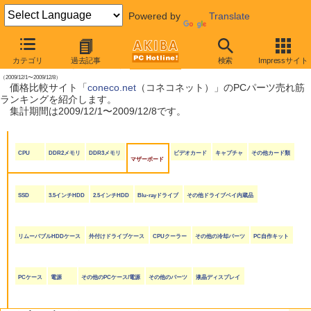
Powered by
Translate
【 2009年12月12日号 】
カテゴリ
過去記事
検索
Impressサイト
coneco.net売れ筋ランキング
（2009/12/1〜2009/12/8）
価格比較サイト「
coneco.net
（コネコネット）」のPCパーツ売れ筋
ランキングを紹介します。
集計期間は2009/12/1〜2009/12/8です。
CPU
DDR2メモリ
DDR3メモリ
ビデオカード
キャプチャ
その他カード類
マザーボード
SSD
3.5インチHDD
2.5インチHDD
Blu-rayドライブ
その他ドライブベイ内蔵品
リムーバブルHDDケース
外付けドライブケース
CPUクーラー
その他の冷却パーツ
PC自作キット
PCケース
電源
その他のPCケース/電源
その他のパーツ
液晶ディスプレイ