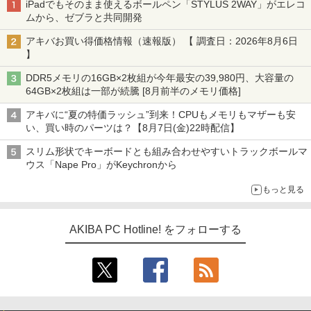
iPadでもそのまま使えるボールペン「STYLUS 2WAY」がエレコ
ムから、ゼブラと共同開発
アキバお買い得価格情報（速報版） 【 調査日：2026年8月6日
】
DDR5メモリの16GB×2枚組が今年最安の39,980円、大容量の
64GB×2枚組は一部が続騰 [8月前半のメモリ価格]
アキバに“夏の特価ラッシュ”到来！CPUもメモリもマザーも安
い、買い時のパーツは？【8月7日(金)22時配信】
スリム形状でキーボードとも組み合わせやすいトラックボールマ
ウス「Nape Pro」がKeychronから
もっと見る
AKIBA PC Hotline! をフォローする