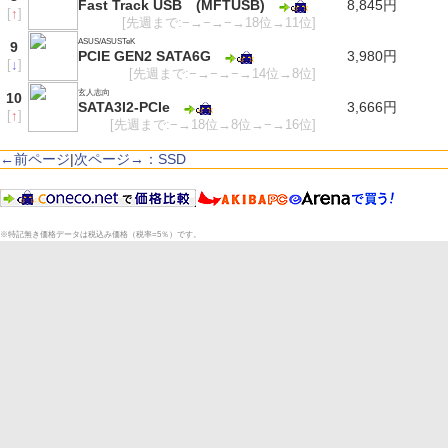
Fast Track USB (MFTUSB)
8,845円
[
↑
]
[先週まで:−→−→−→18位→11位]
ASUS/ASUSTeK
9
PCIE GEN2 SATA6G
3,980円
[
↓
]
[先週まで:−→−→−→14位→8位]
玄人志向
10
SATA3I2-PCIe
3,666円
[
↑
]
[先週まで:−→18位→8位→−→16位]
←前ページ
|
次ページ→：SSD
※特記無き価格データは税込み価格（税率=5％）です。