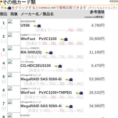
●
<<
>>
その他カード類
※
をクリックするとconeco.netで価格比較できます
（アフィリエイトリンク）
参考価格
順位
画像
メーカー名／製品名
（coneco.net最安値）
ASUS/ASUSTeK
1
U3S6
4,780円
[
→
]
[先週まで:−→−→−→
1位
→
1位
]
Leadtek/リードテック
2
WinFast PxVC1100
20,800円
[
→
]
[先週まで:
1位
→
1位
→
1位
→
2位
→
2位
]
オンキョー/ONKYO
3
MA-500U(S)
11,190円
[
→
]
[先週まで:
4位
→5位→7位→5位→
3位
]
コレガ/corega
4
CG-HDC2EU3100
6,470円
[
↑
]
[先週まで:−→−→13位→10位→7位]
LSI Logic/LSI ロジック
5
MegaRAID SAS 9260-8i
53,980円
[
↑
]
[先週まで:9位→10位→
2位
→
3位
→6位]
Leadtek/リードテック
6
WinFast PxVC1100+TMPEG
26,532円
[
↓
]
[先週まで:10位→
2位
→
4位
→6位→5位]
LSI Logic/LSI ロジック
7
MegaRAID SAS 9260-4i
34,980円
[
↑
]
[先週まで:18位→−→
3位
→7位→9位]
M-AUDIO
8