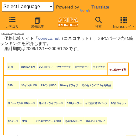
Powered by
Translate
【 2009年12月12日号 】
カテゴリ
過去記事
検索
Impressサイト
coneco.net売れ筋ランキング
（2009/12/1〜2009/12/8）
価格比較サイト「
coneco.net
（コネコネット）」のPCパーツ売れ筋
ランキングを紹介します。
集計期間は2009/12/1〜2009/12/8です。
CPU
DDR2メモリ
DDR3メモリ
マザーボード
ビデオカード
キャプチャ
その他カード類
SSD
3.5インチHDD
2.5インチHDD
Blu-rayドライブ
その他ドライブベイ内蔵品
リムーバブルHDDケース
外付けドライブケース
CPUクーラー
その他の冷却パーツ
PC自作キット
PCケース
電源
その他のPCケース/電源
その他のパーツ
液晶ディスプレイ