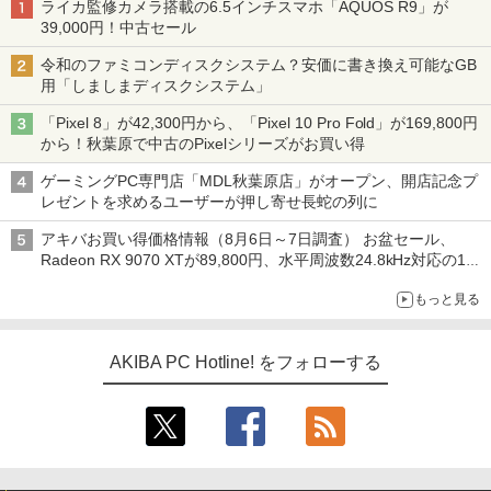
ライカ監修カメラ搭載の6.5インチスマホ「AQUOS R9」が
39,000円！中古セール
令和のファミコンディスクシステム？安価に書き換え可能なGB
用「しましまディスクシステム」
「Pixel 8」が42,300円から、「Pixel 10 Pro Fold」が169,800円
から！秋葉原で中古のPixelシリーズがお買い得
ゲーミングPC専門店「MDL秋葉原店」がオープン、開店記念プ
レゼントを求めるユーザーが押し寄せ長蛇の列に
アキバお買い得価格情報（8月6日～7日調査） お盆セール、
Radeon RX 9070 XTが89,800円、水平周波数24.8kHz対応の17
型モニターが9,801円、暑さ指数連動セール ほか
もっと見る
AKIBA PC Hotline! をフォローする