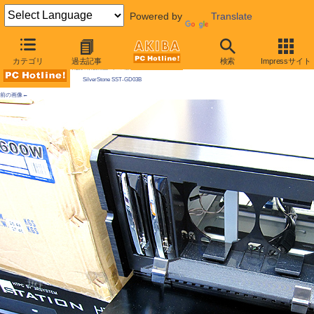
Powered by
Translate
AKIBA PC Hotline! 2009年12月19日号
カテゴリ
過去記事
検索
Impressサイト
今週見つけた新製品：ケース類/関連製品
SilverStone SST-GD03B
前の画像←