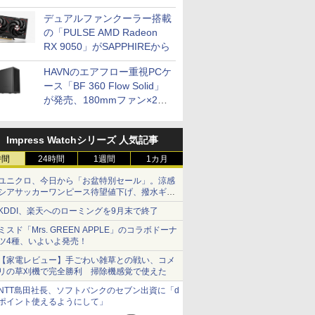
開発
デュアルファンクーラー搭載
の「PULSE AMD Radeon
RX 9050」がSAPPHIREから
HAVNのエアフロー重視PCケ
ース「BF 360 Flow Solid」
が発売、180mmファン×2搭
載
Impress Watchシリーズ 人気記事
時間
24時間
1週間
1カ月
ユニクロ、今日から「お盆特別セール」。涼感
シアサッカーワンピース待望値下げ、撥水ギア
ショーツは1990円に
KDDI、楽天へのローミングを9月末で終了
ミスド「Mrs. GREEN APPLE」のコラボドーナ
ツ4種、いよいよ発売！
【家電レビュー】手ごわい雑草との戦い、コメ
リの草刈機で完全勝利 掃除機感覚で使えた
NTT島田社長、ソフトバンクのセブン出資に「d
ポイント使えるようにして」