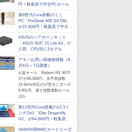
円！秋葉原で中古PCセール
第8世代Core搭載のミニ
PC「ProDesk 400 G4 DM」
が22,800円！秋葉原で中古
PCセール
ASUSのベアボーンキット
「ASUS NUC 15 Lite Kit」が
入荷、CPU別に3モデル
アキバお買い得価格情報（8
月6日～7日調査）
お盆セール、Radeon RX 9070
XTが89,800円、水平周波数
24.8kHz対応の17型モニターが
9,801円、暑さ指数連動セール
ほか
第11世代Core搭載の13.3イ
ンチ2in1「Elite Dragonfly
G2」が64,800円！秋葉原で
中古PCセール
X68000用MMCカードリーダ