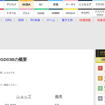
CPU
SSD
PC本体
ゲーム
電子工作
特価情報
秋葉
グルメ
イベント
価格動向
T-GD03Bの概要
1
査したものです。
てご確認ください。
ショップ
備考