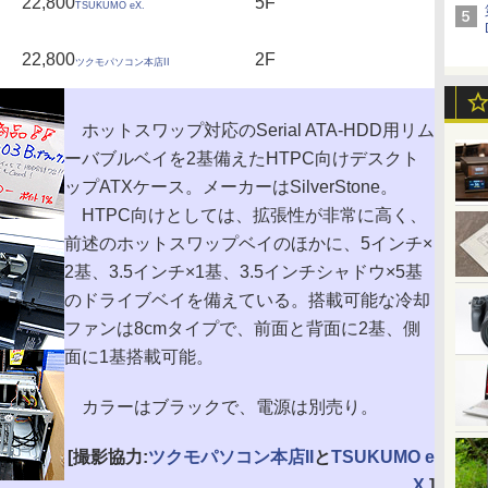
22,800
5F
TSUKUMO eX.
22,800
2F
ツクモパソコン本店II
ホットスワップ対応のSerial ATA-HDD用リム
ーバブルベイを2基備えたHTPC向けデスクト
ップATXケース。メーカーはSilverStone。
HTPC向けとしては、拡張性が非常に高く、
前述のホットスワップベイのほかに、5インチ×
2基、3.5インチ×1基、3.5インチシャドウ×5基
のドライブベイを備えている。搭載可能な冷却
ファンは8cmタイプで、前面と背面に2基、側
面に1基搭載可能。
カラーはブラックで、電源は別売り。
[撮影協力:
ツクモパソコン本店II
と
TSUKUMO e
X.
]