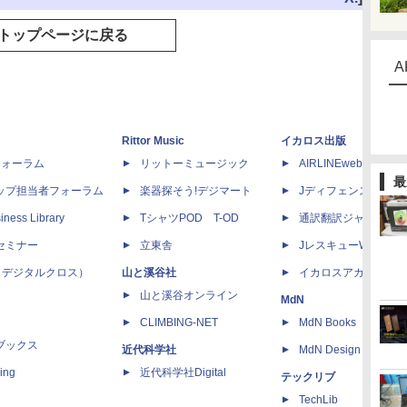
トップページに戻る
A
Rittor Music
イカロス出版
dフォーラム
リットーミュージック
AIRLINEweb
最
ップ担当者フォーラム
楽器探そう!デジマート
Jディフェンスニュー
iness Library
TシャツPOD T-OD
通訳翻訳ジャーナル
セミナー
立東舎
JレスキューWeb
 X（デジタルクロス）
山と溪谷社
イカロスアカデミー
山と溪谷オンライン
MdN
CLIMBING-NET
MdN Books
ブックス
近代科学社
MdN Design Interacti
ing
近代科学社Digital
テックリブ
TechLib