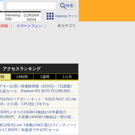
Impress サイト
全カテゴリ
原情報
スマートフォン
アクセスランキング
時間
24時間
1週間
1カ月
アキバお買い得価格情報（8月6日～7日調査）
お盆セール、Radeon RX 9070 XTが89,800
円、水平周波数24.8kHz対応の17型モニターが
ASUSのベアボーンキット「ASUS NUC 15 Lite
9,801円、暑さ指数連動セール ほか
Kit」が入荷、CPU別に3モデル
DDR5メモリの16GB×2枚組が今年最安の
39,980円、大容量の64GB×2枚組は一部が続騰
[8月前半のメモリ価格]
第10世代Core Y搭載のNEC製12.5インチノート
が17,800円！秋葉原で中古PCセール