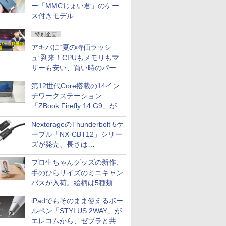
ー「MMCじょい君」のケー
ス付きモデル
特別企画
アキバに“夏の特価ラッシ
ュ”到来！CPUもメモリもマ
ザーも安い、買い時のパーツ
は？【8月7日(金)22時配信】
第12世代Core搭載の14イン
チワークステーション
「ZBook Firefly 14 G9」が
79,800円！秋葉原で中古PC
NextorageのThunderbolt 5ケ
セール
ーブル「NX-CBT12」シリー
ズが発売、長さは
30cm/50cm/1mの3種類
プロ生ちゃんグッズの新作、
手のひらサイズのミニキャン
バスが入荷。絵柄は5種類
iPadでもそのまま使えるボー
ルペン「STYLUS 2WAY」が
エレコムから、ゼブラと共同