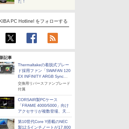
た！
KIBA PC Hotline! をフォローする
ICE
天海社
新記事
ス
Comic curea
Thermaltakeの着脱式ブレー
impress QuickBooks
ド採用ファン「SWAFAN 120
EX INFINITY ARGB Sync」
PUBFUN
に単品パッケージ
交換用リバースファンブレード
パブファンセルフ
付属
IPGネットワーク
CORSAIR製PCケース
TシャツPOD pTa.shop
「FRAME 4000/5000」向け
カスタム写真集POD fabli
ve
アクセサリが複数登場、天然
木製パネルや背面コネクタ対
Impress Group Publication Informa
第10世代Core Y搭載のNEC
応トレイなど
tion
製12.5インチノートが17,800