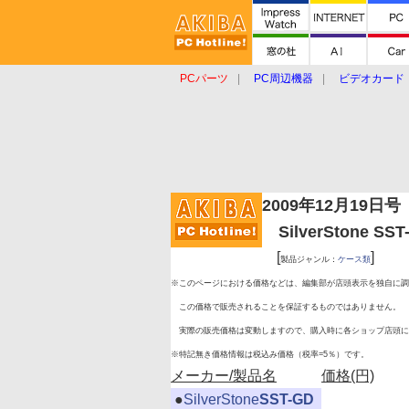
PCパーツ
PC周辺機器
ビデオカード
タブレット
おもしろグッズ
ショップ
2009年12月19日号
SilverStone SS
[
]
製品ジャンル：
ケース類
※このページにおける価格などは、編集部が店頭表示を独自に調
この価格で販売されることを保証するものではありません。
実際の販売価格は変動しますので、購入時に各ショップ店頭に
※特記無き価格情報は税込み価格（税率=5％）です。
メーカー/製品名
価格(円)
|
●
SilverStone
SST-GD