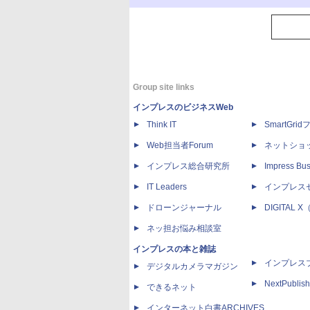
Group site links
インプレスのビジネスWeb
Think IT
SmartGri
Web担当者Forum
ネットショ
インプレス総合研究所
Impress Bus
IT Leaders
インプレス
ドローンジャーナル
DIGITAL
ネッ担お悩み相談室
インプレスの本と雑誌
インプレス
デジタルカメラマガジン
NextPublish
できるネット
インターネット白書ARCHIVES