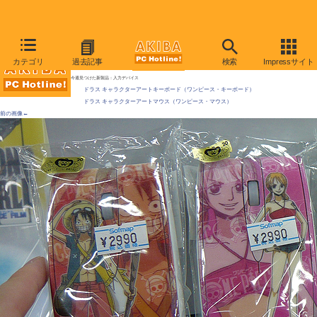
AKIBA PC Hotline! 2009年12月19日号
カテゴリ
過去記事
検索
Impressサイト
アニメ「ワンピース」のイラスト入りキーボードが発売
今週見つけた新製品：入力デバイス
ドラス キャラクターアートキーボード（ワンピース・キーボード）
ドラス キャラクターアートマウス（ワンピース・マウス）
前の画像←