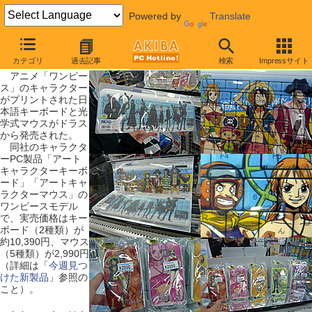
Powered by
Translate
【 2009年12月19日号 】
カテゴリ
過去記事
検索
Impressサイト
アニメ「ワンピース」のイラスト入りキーボードが発売
アニメ「ワンピー
ス」のキャラクター
がプリントされた日
本語キーボードと光
学式マウスがドラス
から発売された。
同社のキャラクタ
ーPC製品「アート
キャラクターキーボ
ード」「アートキャ
ラクターマウス」の
ワンピースモデル
で、実売価格はキー
ボード（2種類）が
約10,390円、マウス
（5種類）が2,990円
（詳細は「
今週見つ
けた新製品
」参照の
こと）。