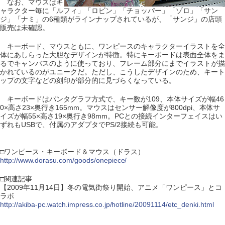
なお、マウスはキ
ャラクター毎に「ルフィ」「ロビン」「チョッパー」「ゾロ」「サン
ジ」「ナミ」の6種類がラインナップされているが、「サンジ」の店頭
販売は未確認。
キーボード、マウスともに、ワンピースのキャラクターイラストを全
体にあしらった大胆なデザインが特徴。特にキーボードは表面全体をま
るでキャンバスのように使っており、フレーム部分にまでイラストが描
かれているのがユニークだ。ただし、こうしたデザインのため、キート
ップの文字などの刻印が部分的に見づらくなっている。
キーボードはパンタグラフ方式で、キー数が109、本体サイズが幅46
0×高さ23×奥行き165mm。マウスはセンサー解像度が800dpi、本体サ
イズが幅55×高さ19×奥行き98mm。PCとの接続インターフェイスはい
ずれもUSBで、付属のアダプタでPS/2接続も可能。
□ワンピース・キーボード＆マウス（ドラス）
http://www.dorasu.com/goods/onepiece/
□関連記事
【2009年11月14日】冬の電気街祭り開始、アニメ「ワンピース」とコ
ラボ
http://akiba-pc.watch.impress.co.jp/hotline/20091114/etc_denki.html