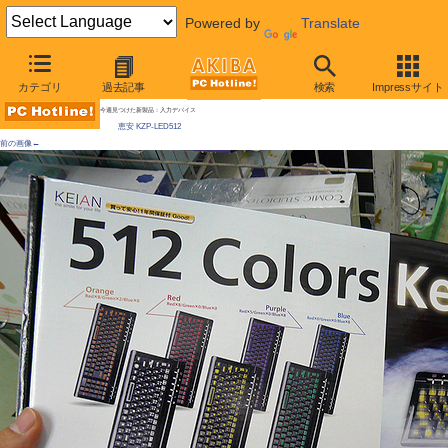
Powered by
Translate
AKIBA PC Hotline! 2009年12月19日号
カテゴリ
過去記事
検索
Impressサイト
512色に光るキーボード発売、マッドサイエンティスト風？モードも
今週見つけた新製品：入力デバイス
恵安 KZP-LED512
前の画像←