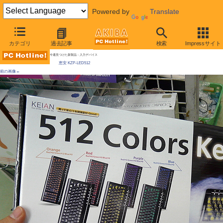
Powered by
Translate
AKIBA PC Hotline! 2009年12月19日号
カテゴリ
過去記事
検索
Impressサイト
512色に光るキーボード発売、マッドサイエンティスト風？モードも
今週見つけた新製品：入力デバイス
恵安 KZP-LED512
前の画像←