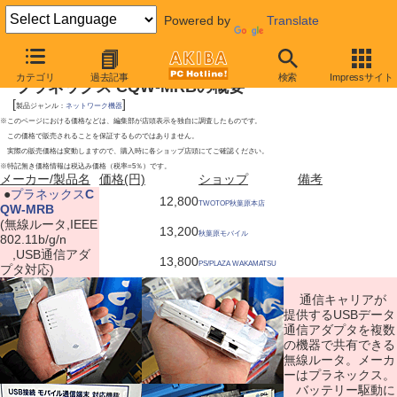
Powered by
Translate
2009年12月19日号
カテゴリ
過去記事
検索
Impressサイト
プラネックス CQW-MRBの概要
[
]
製品ジャンル：
ネットワーク機器
※このページにおける価格などは、編集部が店頭表示を独自に調査したものです。
この価格で販売されることを保証するものではありません。
実際の販売価格は変動しますので、購入時に各ショップ店頭にてご確認ください。
※特記無き価格情報は税込み価格（税率=5％）です。
メーカー/製品名
価格(円)
ショップ
備考
|
●
プラネックス
C
12,800
TWOTOP秋葉原本店
QW-MRB
(無線ルータ,IEEE
13,200
秋葉原モバイル
802.11b/g/n
,USB通信アダ
13,800
PS/PLAZA WAKAMATSU
プタ対応)
通信キャリアが
提供するUSBデータ
通信アダプタを複数
の機器で共有できる
無線ルータ。メーカ
ーはプラネックス。
バッテリー駆動に