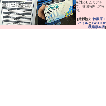
も対応したモデル
で、稼働時間は2時
間。
[撮影協力:
秋葉原モ
バイル
と
TWOTOP
秋葉原本店
]