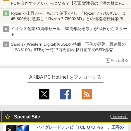
PCを自作するといくらになる？【石田賀津男の『酒の肴にPCゲ
ーム』】
Ryzenが上昇から一転して値下がり、「Ryzen 7 7700X3D」は
45,800円に急落し「Ryzen 7 7800X3D」との価格逆転解消 [8月
前半のCPU価格]
イオシス創業30周年セール「30周年記念祭」が14日からスター
ト
Sandisk(Western Digital)製SSDの特価・下落が顕著、最速級の
「SN8100」8TBが一時17万円割れ [8月前半のSSD価格]
もっと見る
AKIBA PC Hotline! をフォローする
Special Site
ハイグレードテレビ「TCL Q7D Pro」。圧巻の