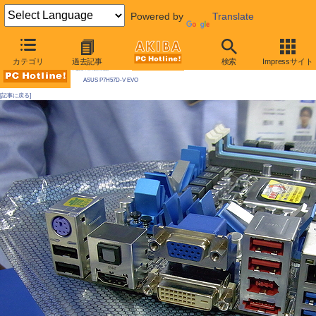
Powered by
Translate
AKIBA PC Hotline! 2010年1月9日号
カテゴリ
過去記事
検索
Impressサイト
今週見つけた新製品：LGA1156マザーボード
ASUS P7H57D-V EVO
[記事に戻る]