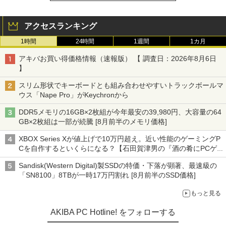
アクセスランキング
1時間
24時間
1週間
1カ月
アキバお買い得価格情報（速報版） 【 調査日：2026年8月6日
】
スリム形状でキーボードとも組み合わせやすいトラックボールマ
ウス「Nape Pro」がKeychronから
DDR5メモリの16GB×2枚組が今年最安の39,980円、大容量の64
GB×2枚組は一部が続騰 [8月前半のメモリ価格]
XBOX Series Xが値上げで10万円超え。近い性能のゲーミングP
Cを自作するといくらになる？【石田賀津男の『酒の肴にPCゲ
ーム』】
Sandisk(Western Digital)製SSDの特価・下落が顕著、最速級の
「SN8100」8TBが一時17万円割れ [8月前半のSSD価格]
もっと見る
AKIBA PC Hotline! をフォローする