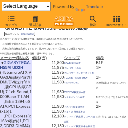
Powered by
Translate
2010年1月9日号
カテゴリ
過去記事
検索
Impressサイト
GIGABYTE GA-H55M-UD2Hの概要
[
]
製品ジャンル：
LGA1156 M/B
※このページにおける価格などは、編集部が店頭表示を独自に調査したものです。
この価格で販売されることを保証するものではありません。
実際の販売価格は変動しますので、購入時に各ショップ店頭にてご確認ください。
※特記無き価格情報は税込み価格（税率=5％）です。
メーカー/製品名
価格(円)
ショップ
備考
|
●
GIGABYTE
GA-
11,800
B1F
ZOA 秋葉原本店
H55M-UD2H
11,975
1F
クレバリー1号店
(H55,microATX,V
11,975
クレバリー インターネット館
GA(DisplayPort/H
11,980
1F
T-ZONE. PC DIY SHOP
DMI/DVI出力付き
11,980
TSUKUMO eX.
3F,11日(月)まではさらに7％引
,要GPU内蔵CP
き
U),7.1ch Sound,1
11,980
TWOTOP秋葉原本店
000Base-T LAN
11,980
ツクモパソコン本店
B1F,11日(月)まではさらに7％引
,IEEE 1394,eS
き
ATA,PCI Express
11,980
2F
ドスパラ秋葉原本店
(x16)1
11,980
フェイス 秋葉原本店
,PCI Express(x
12,180
ソフマップ 秋葉原 リユース総
17日(日)まではさらに7％引き
16/x4動作)1,PCI
合館
2,DDR3 DIMM4)
12,180
ソフマップ 秋葉原 中古駅前店