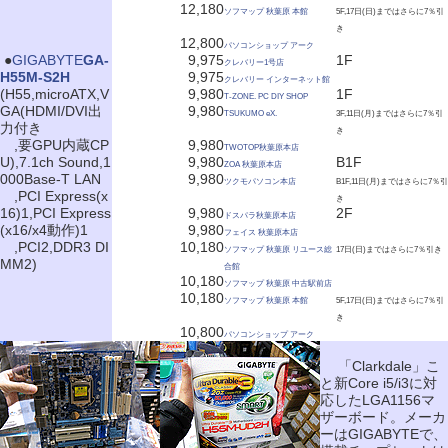
12,180
ソフマップ 秋葉原 本館
5F,17日(日)まではさらに7％引
き
12,800
パソコンショップ アーク
|
●
GIGABYTE
GA-
9,975
1F
クレバリー1号店
H55M-S2H
9,975
クレバリー インターネット館
(H55,microATX,V
9,980
1F
T-ZONE. PC DIY SHOP
GA(HDMI/DVI出
9,980
TSUKUMO eX.
3F,11日(月)まではさらに7％引
力付き
き
,要GPU内蔵CP
9,980
TWOTOP秋葉原本店
U),7.1ch Sound,1
9,980
B1F
ZOA 秋葉原本店
000Base-T LAN
9,980
ツクモパソコン本店
B1F,11日(月)まではさらに7％引
,PCI Express(x
き
16)1,PCI Express
9,980
2F
ドスパラ秋葉原本店
(x16/x4動作)1
9,980
フェイス 秋葉原本店
,PCI2,DDR3 DI
10,180
ソフマップ 秋葉原 リユース総
17日(日)まではさらに7％引き
MM2)
合館
10,180
ソフマップ 秋葉原 中古駅前店
10,180
ソフマップ 秋葉原 本館
5F,17日(日)まではさらに7％引
き
10,800
パソコンショップ アーク
「Clarkdale」こ
と新Core i5/i3に対
応したLGA1156マ
ザーボード。メーカ
ーはGIGABYTEで、