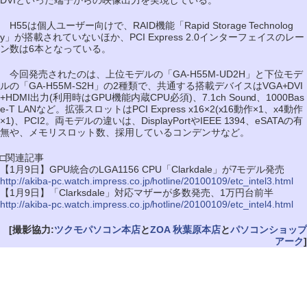
DVIといった端子からの映像出力を実現している。
H55は個人ユーザー向けで、RAID機能「Rapid Storage Technolog
y」が搭載されていないほか、PCI Express 2.0インターフェイスのレー
ン数は6本となっている。
今回発売されたのは、上位モデルの「GA-H55M-UD2H」と下位モデ
ルの「GA-H55M-S2H」の2種類で、共通する搭載デバイスはVGA+DVI
+HDMI出力(利用時はGPU機能内蔵CPU必須)、7.1ch Sound、1000Bas
e-T LANなど。拡張スロットはPCI Express x16×2(x16動作×1、x4動作
×1)、PCI2。両モデルの違いは、DisplayPortやIEEE 1394、eSATAの有
無や、メモリスロット数、採用しているコンデンサなど。
□関連記事
【1月9日】GPU統合のLGA1156 CPU「Clarkdale」が7モデル発売
http://akiba-pc.watch.impress.co.jp/hotline/20100109/etc_intel3.html
【1月9日】「Clarksdale」対応マザーが多数発売、1万円台前半
http://akiba-pc.watch.impress.co.jp/hotline/20100109/etc_intel4.html
[撮影協力:
ツクモパソコン本店
と
ZOA 秋葉原本店
と
パソコンショップ
アーク
]