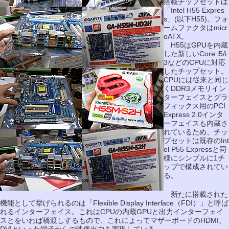
搭載チップセットは
「Intel H55 Expres
s」(以下H55)。フォ
ームファクタはmicr
oATX。
H55はGPUを内蔵
した新しいCore i5/i
3などのCPUに対応
したチップセット。
CPUには従来と同じ
くDDR3メモリイン
ターフェイスとグラ
フィックス用のPCI
Express 2.0インタ
ーフェイスも内蔵さ
れているため、チッ
プセットは既存のInt
el P55 Expressと同
様にシンプルに1チ
ップで構成されてい
る。
新たに搭載された
機能として挙げられるのは「Flexible Display Interface（FDI）」と呼ば
れるインターフェイス。これはCPUの内蔵GPUと出力インターフェイ
スとをいわば橋渡しするもので、これによってマザーボードのHDMI、